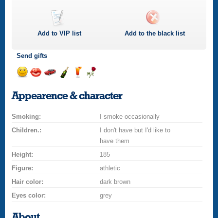
Add to
VIP
list
Add to the black list
Send gifts
Send
Send
Invite
Send
Send
Send
smile
kiss
for
champagne
drink
flower
Appearence & character
a
car
Smoking:
drive
I smoke occasionally
Children.:
I don't have but I'd like to
have them
Height:
185
Figure:
athletic
Hair color:
dark brown
Eyes color:
grey
About