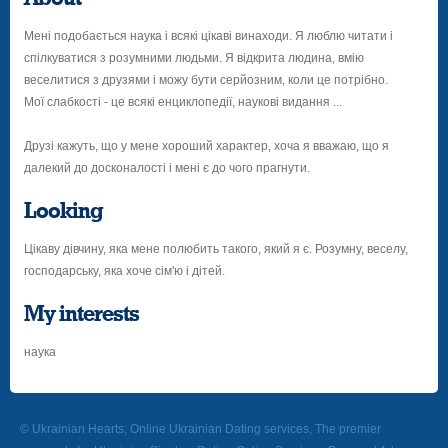
Мені подобається наука і всякі цікаві винаходи. Я люблю читати і
спілкуватися з розумними людьми. Я відкрита людина, вмію
веселитися з друзями і можу бути серйозним, коли це потрібно.
Мої слабкості - це всякі енциклопедії, наукові видання ...
Друзі кажуть, що у мене хороший характер, хоча я вважаю, що я
далекий до досконалості і мені є до чого прагнути.
Looking
Цікаву дівчину, яка мене полюбить такого, який я є. Розумну, веселу,
господарську, яка хоче сім'ю і дітей.
My interests
наука
© Ukrainian Hearts, Online Ukrainian Dating services, The premier