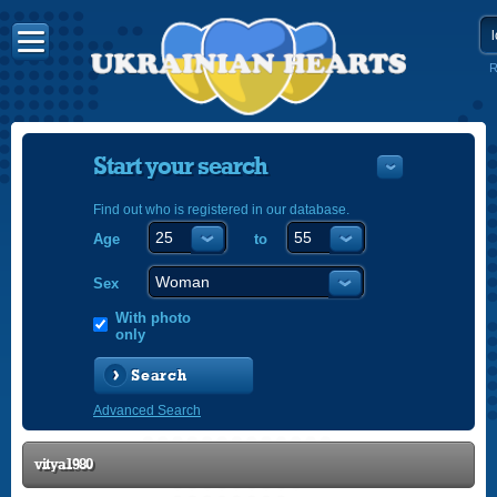
R
Start your search
Find out who is registered in our database.
Age
to
УКРАЇНС
ENGLISH
Sex
POLSKI
With photo
only
Search
Advanced Search
vitya1980