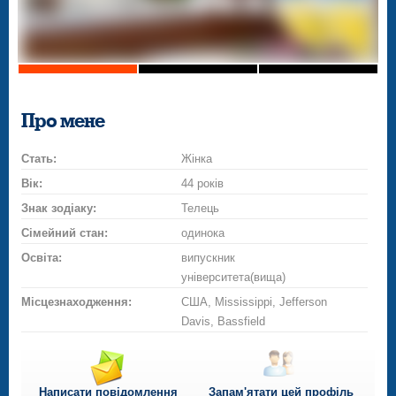
Про мене
Стать:
Жінка
Вік:
44 років
Знак зодіаку:
Телець
Сімейний стан:
одинока
Освіта:
випускник
університета(вища)
Місцезнаходження:
США, Mississippi, Jefferson
Davis, Bassfield
Написати повідомлення
Запам'ятати цей профіль