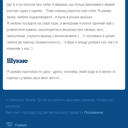
Що б я не писала про себе, я вважаю, що більш важливим є живий
контакт один з одним ... Тому напишу коротко про себе. Я цікава
жінка, люблю подорожувати - я була в різних країнах.
Я люблю посидіти на схилі гори, а вечорами попити гарячий чай з
ромом біля каміна, насолодитися вечерею при свічках, кіно,
прогулянки, слухати музику з келихом вина:) ... У чоловіках я ціную
любов до пригод і романтичність ... я вірю у владу добрих сил, які є в
кожному з нас :)
Шукаю
Я шукаю партнера по духу - друга, чоловіка, який буде в зі мною і в
хороші і у важкі часи мого життя ...
© Ukrainian Hearts: Тут ви зустрінете красивих українок, білорусок і
росіянок.
Веб-сайт підпадає під дію авторського права та
Положення
.
Наверх