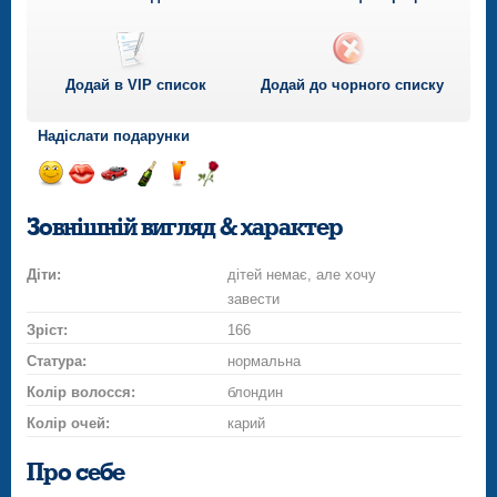
Додай в VIP список
Додай до чорного списку
Надіслати подарунки
Відправ
Відправ
Поїздка
Надіслати
Надіслати
Надіслати
посмішку
поцілунок
на
шампанське
напій
троянду
Зовнішній вигляд & характер
автомобілі
Діти:
дітей немає, але хочу
завести
Зріст:
166
Статура:
нормальна
Колір волосся:
блондин
Колір очей:
карий
Про себе