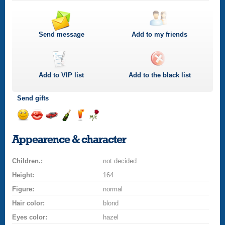
Send message
Add to my friends
Add to
VIP
list
Add to the black list
Send gifts
Send
Send
Invite
Send
Send
Send
smile
kiss
for
champagne
drink
flower
Appearence & character
a
car
Children.:
drive
not decided
Height:
164
Figure:
normal
Hair color:
blond
Eyes color:
hazel