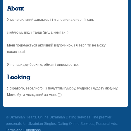
About
У мене сильний характер і і я сповнена енергії і сил.
Люблю музику і танці (душа компанії).
Мені подобається активний відпочинок, і я терпіти не можу
пасивності.
Я ненавиджу брехню, обман і лицемірство.
Looking
Яскравого, веселиого і з почуттям гумору, мудрого і чудову людину.
Може бути молодший за мене.)))
© Ukrainian Hearts, Online Ukrainian Dating services, The premier
personals for Ukrainian Singles, Dating Online Services, Personal Ads.
Terms and Conditions