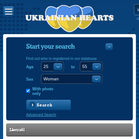
R
Start your search
Find out who is registered in our database.
Age
to
УКРАЇНС
ENGLISH
Sex
POLSKI
With photo
only
Search
Advanced Search
Llesya61