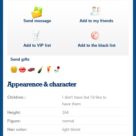
Send message
Add to my friends
Add to
VIP
list
Add to the black list
Send gifts
Send
Send
Invite
Send
Send
Send
smile
kiss
for
champagne
drink
flower
Appearence & character
a
car
Children.:
drive
I don't have but I'd like to
have them
Height:
164
Figure:
normal
Hair color:
light blond