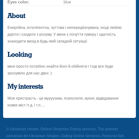
Eyes color:
blue
About
Енергійна, інтелігентна, чуттєва і непередбачувана, іноді люблю
дуріти і сходити з розуму. У мене є почуття гумору і здатність
знаходити вихід в будь-якій складній ситуації.
Looking
мені просто потрібно знайти його й обійняти і тоді все буде
зрозуміло для нас двох :)
My interests
Моя пристрасть - це муууузика, психологія, кухня, відвідування
нових міст іт.д. і т.п.....
© Ukrainian Hearts, Online Ukrainian Dating services, The premier
personals for Ukrainian Singles, Dating Online Services, Personal Ads.