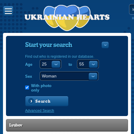
R
Start your search
Find out who is registered in our database.
Age
to
УКРАЇНС
ENGLISH
Sex
POLSKI
With photo
only
Search
Advanced Search
Lyubov