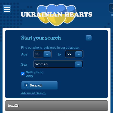
R
Start your search
Find out who is registered in our database.
Age
to
УКРАЇНС
ENGLISH
Sex
POLSKI
With photo
only
Search
Advanced Search
toma28