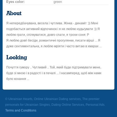
Eyes color:
green
About
Я непередбачувана, весела і чутлива. Жінка - динаміт :)) Мені
подобається активний відпочинок і я не люблю нудьгувати :)) Я
люблю грати, спілкуватися, довго спати, я трохи соня: P
Я люблю довгі бесіди, романтичні прогулянки, писати вірші ... Я
дуже сентиментальна, я люблю мріяти і часто витаю в хмарах ...
Looking
Почуття гумору .. Чутливий .. Той, який буде підтримувати мене,
буде зі мною і в радості і в печалі ... І насамперед, щоб між нами
було кохання ...
© Ukrainian Hearts, Online Ukrainian Dating services, The premier
personals for Ukrainian Singles, Dating Online Services, Personal Ads.
Terms and Conditions