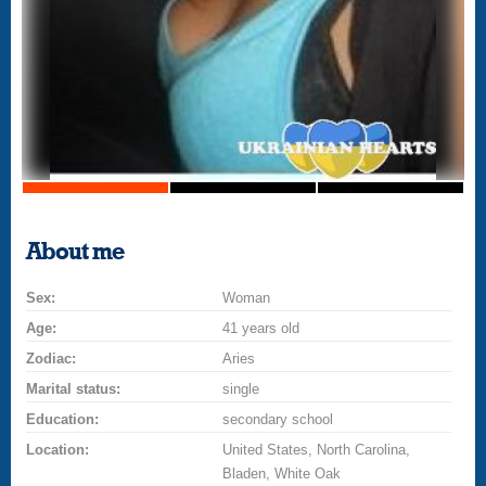
About me
Sex:
Woman
Age:
41 years old
Zodiac:
Aries
Marital status:
single
Education:
secondary school
Location:
United States, North Carolina,
Bladen, White Oak