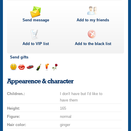
Send message
Add to my friends
Add to
VIP
list
Add to the black list
Send gifts
Send
Send
Invite
Send
Send
Send
smile
kiss
for
champagne
drink
flower
Appearence & character
a
car
Children.:
drive
I don't have but I'd like to
have them
Height:
165
Figure:
normal
Hair color:
ginger