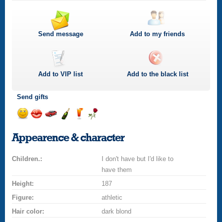
Send message
Add to my friends
Add to
VIP
list
Add to the black list
Send gifts
Send
Send
Invite
Send
Send
Send
smile
kiss
for
champagne
drink
flower
Appearence & character
a
car
Children.:
drive
I don't have but I'd like to
have them
Height:
187
Figure:
athletic
Hair color:
dark blond