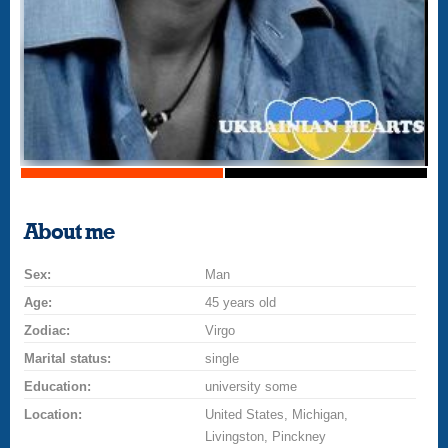
About me
Sex:
Man
Age:
45 years old
Zodiac:
Virgo
Marital status:
single
Education:
university some
Location:
United States, Michigan,
Livingston, Pinckney