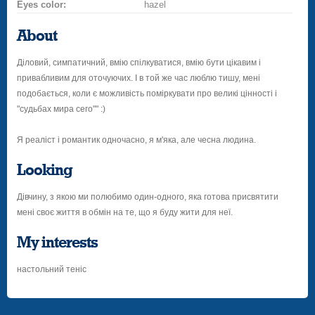
Eyes color:
hazel
About
Діловий, симпатичний, вмію спілкуватися, вмію бути цікавим і
привабливим для оточуючих. І в той же час люблю тишу, мені
подобається, коли є можливість поміркувати про великі цінності і
"судьбах мира сего"" :)
Я реаліст і романтик одночасно, я м'яка, але чесна людина.
Looking
Дівчину, з якою ми полюбимо один-одного, яка готова присвятити
мені своє життя в обмін на те, що я буду жити для неї.
My interests
настольний теніс