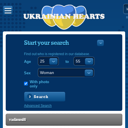
R
Start your search
Find out who is registered in our database.
Age
to
УКРАЇНС
ENGLISH
Sex
POLSKI
With photo
only
Search
Advanced Search
vadimm80