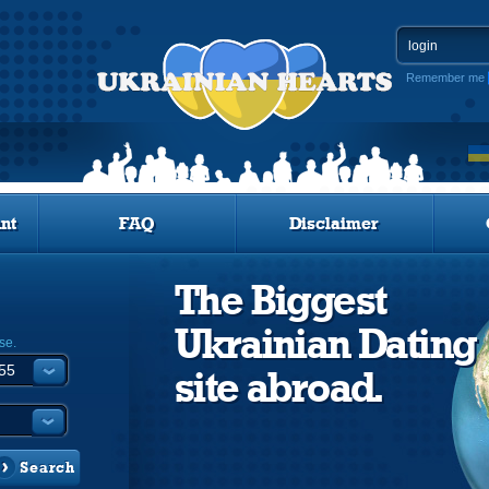
Remember me
nt
FAQ
Disclaimer
The Biggest
Ukrainian Dating
se.
site abroad.
Search