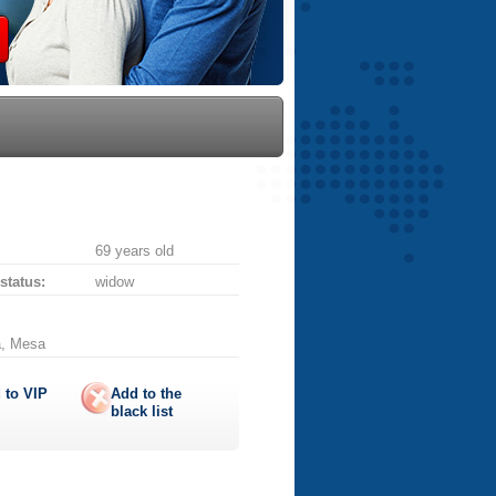
69 years old
 status:
widow
a, Mesa
 to
VIP
Add to the
black list