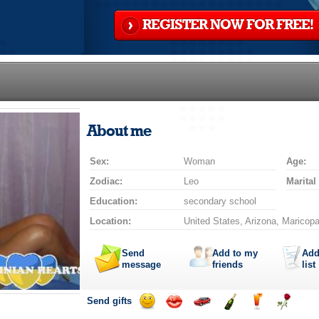
REGISTER NOW FOR FREE!
About me
Sex:
Woman
Age:
Zodiac:
Leo
Marital
Education:
secondary school
Location:
United States, Arizona, Maricop
Send
Add to my
Add
message
friends
list
Send gifts
Send
Send
Invite
Send
Send
Send