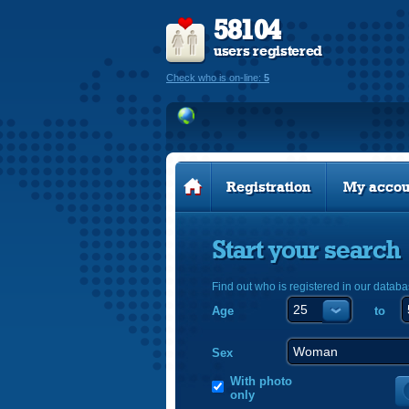
58104
users registered
Check who is on-line:
5
Registration
My accou
Start your search
Find out who is registered in our databa
Age
to
Sex
With photo
only