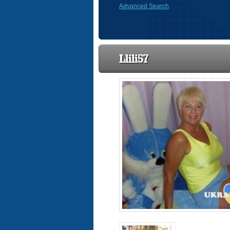
Advanced Search
Llili57