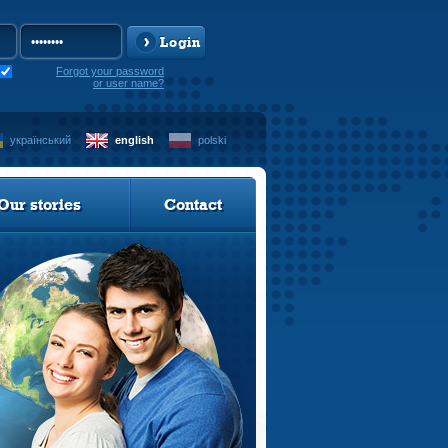
Login
Forgot your password
or user name?
український
english
polski
Our stories
Contact