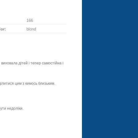
166
lor:
blond
 виховала дітей і тепер самостійна і
оділитися цим з кимось близьким.
ути недоліки.