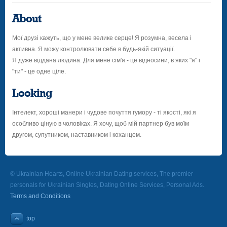
About
Мої друзі кажуть, що у мене велике серце! Я розумна, весела і
активна. Я можу контролювати себе в будь-якій ситуації.
Я дуже віддана людина. Для мене сім'я - це відносини, в яких "я" і
"ти" - це одне ціле.
Looking
Інтелект, хороші манери і чудове почуття гумору - ті якості, які я
особливо ціную в чоловіках. Я хочу, щоб мій партнер був моїм
другом, супутником, наставником і коханцем.
© Ukrainian Hearts, Online Ukrainian Dating services, The premier
personals for Ukrainian Singles, Dating Online Services, Personal Ads.
Terms and Conditions
top