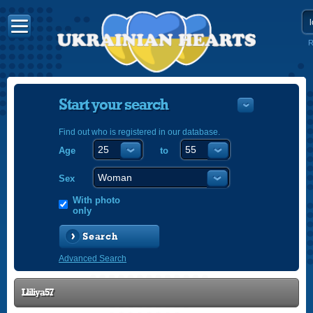
R
Start your search
Find out who is registered in our database.
Age
to
УКРАЇНС
ENGLISH
Sex
POLSKI
With photo
only
Search
Advanced Search
Lliliya57