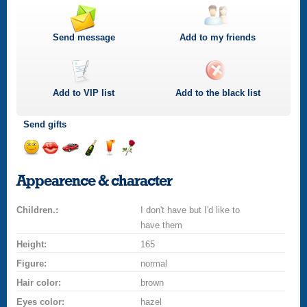
Send message
Add to my friends
Add to
VIP
list
Add to the black list
Send gifts
Send
Send
Invite
Send
Send
Send
smile
kiss
for
champagne
drink
flower
Appearence & character
a
car
Children.:
drive
I don't have but I'd like to
have them
Height:
165
Figure:
normal
Hair color:
brown
Eyes color:
hazel