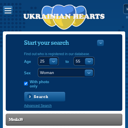
R
Start your search
Find out who is registered in our database.
Age
to
УКРАЇНС
ENGLISH
Sex
POLSKI
With photo
only
Search
Advanced Search
Mmila39