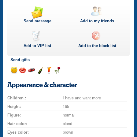
Send message
Add to my friends
Add to
VIP
list
Add to the black list
Send gifts
Send
Send
Invite
Send
Send
Send
smile
kiss
for
champagne
drink
flower
Appearence & character
a
car
Children.:
drive
I have and want more
Height:
165
Figure:
normal
Hair color:
blond
Eyes color:
brown