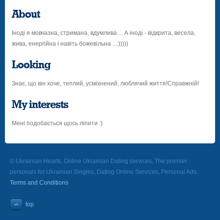
About
Іноді я мовчазна, стримана, вдумлива ... А іноді - відкрита, весела,
жива, енергійна і навіть божевільна ...:)))))
Looking
Знає, що він хоче, теплий, усміхнений, люблячий життя!Справжній!
My interests
Мені подобається щось ліпити :)
© Ukrainian Hearts, Online Ukrainian Dating services, The premier
personals for Ukrainian Singles, Dating Online Services, Personal Ads.
Terms and Conditions
top