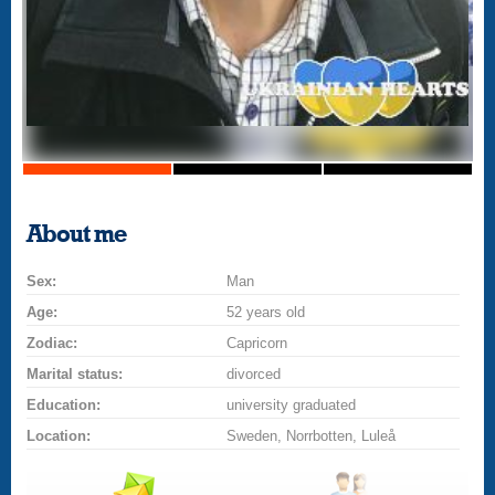
About me
Sex:
Man
Age:
52 years old
Zodiac:
Capricorn
Marital status:
divorced
Education:
university graduated
Location:
Sweden, Norrbotten, Luleå