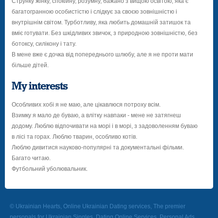
Струнку жінку, спокійну, розумну, бажано з вищою освітою, яка є
багатогранною особистістю і слідкує за своєю зовнішністю і
внутрішнім світом. Турботливу, яка любить домашній затишок та
вміє готувати. Без шкідливих звичок, з природною зовнішністю, без
ботоксу, силікону і тату.
В мене вже є дочка від попереднього шлюбу, але я не проти мати
більше дітей.
My interests
Особливих хобі я не маю, але цікавлюся потроху всім.
Взимку я мало де буваю, а влітку навпаки - мене не затягнеш
додому. Люблю відпочивати на морі і в морі, з задоволенням буваю
в лісі та горах. Люблю тварин, особливо котів.
Люблю дивитися науково-популярні та документальні фільми.
Багато читаю.
Футбольний уболювальник.
© Ukrainian Hearts, Online Ukrainian Dating services, The premier
personals for Ukrainian Singles, Dating Online Services, Personal Ads.