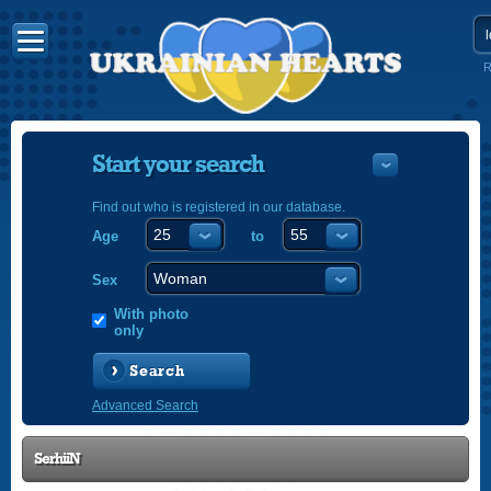
R
Start your search
Find out who is registered in our database.
Age
to
УКРАЇНС
ENGLISH
Sex
POLSKI
With photo
only
Search
Advanced Search
SerhiiN