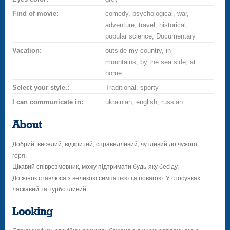
Find of movie:
comedy, psychological, war,
adventure, travel, historical,
popular science, Documentary
Vacation:
outside my country, in
mountains, by the sea side, at
home
Select your style.:
Traditional, sporty
I can communicate in:
ukrainian, english, russian
About
Добрий, веселий, відкритий, справедливий, чутливий до чужого
горя.
Цікавий співрозмовник, можу підтримати будь-яку бесіду.
До жінок ставлюся з великою симпатією та повагою. У стосунках
ласкавий та турботливий.
Looking