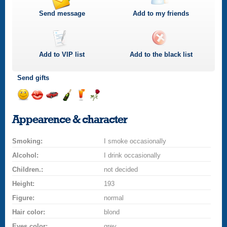
Send message
Add to my friends
Add to
VIP
list
Add to the black list
Send gifts
Send
Send
Invite
Send
Send
Send
smile
kiss
for
champagne
drink
flower
Appearence & character
a
car
Smoking:
drive
I smoke occasionally
Alcohol:
I drink occasionally
Children.:
not decided
Height:
193
Figure:
normal
Hair color:
blond
Eyes color:
grey