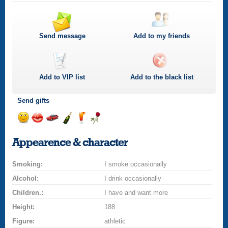
Send message
Add to my friends
Add to
VIP
list
Add to the black list
Send gifts
Send
Send
Invite
Send
Send
Send
smile
kiss
for
champagne
drink
flower
Appearence & character
a
car
Smoking:
drive
I smoke occasionally
Alcohol:
I drink occasionally
Children.:
I have and want more
Height:
188
Figure:
athletic