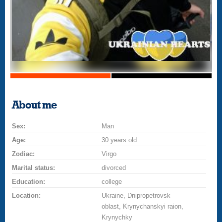
About me
Sex:
Man
Age:
30 years old
Zodiac:
Virgo
Marital status:
divorced
Education:
college
Location:
Ukraine, Dnipropetrovsk
oblast, Krynychanskyi raion,
Krynychky