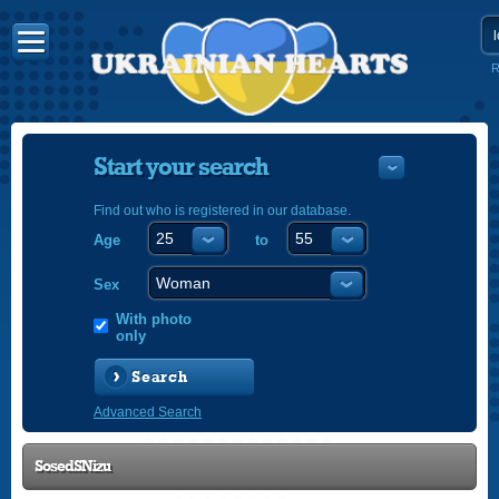
R
Start your search
Find out who is registered in our database.
Age
to
УКРАЇНС
ENGLISH
Sex
POLSKI
With photo
only
Search
Advanced Search
SosedSNizu