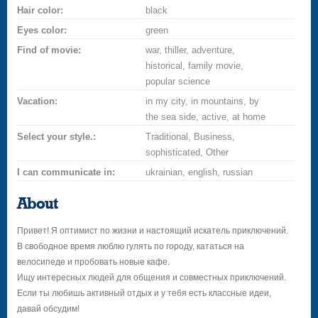
Hair color:
black
Eyes color:
green
Find of movie:
war, thiller, adventure,
historical, family movie,
popular science
Vacation:
in my city, in mountains, by
the sea side, active, at home
Select your style.:
Traditional, Business,
sophisticated, Other
I can communicate in:
ukrainian, english, russian
About
Привет! Я оптимист по жизни и настоящий искатель приключений.
В свободное время люблю гулять по городу, кататься на
велосипеде и пробовать новые кафе.
Ищу интересных людей для общения и совместных приключений.
Если ты любишь активный отдых и у тебя есть классные идеи,
давай обсудим!