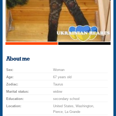
About me
Sex:
Woman
Age:
67 years old
Zodiac:
Taurus
Marital status:
widow
Education:
secondary school
Location:
United States, Washington,
Pierce, La Grande