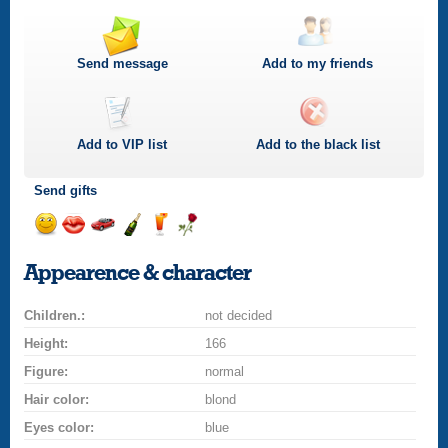
Send message
Add to my friends
Add to
VIP
list
Add to the black list
Send gifts
Send
Send
Invite
Send
Send
Send
smile
kiss
for
champagne
drink
flower
Appearence & character
a
car
Children.:
drive
not decided
Height:
166
Figure:
normal
Hair color:
blond
Eyes color:
blue