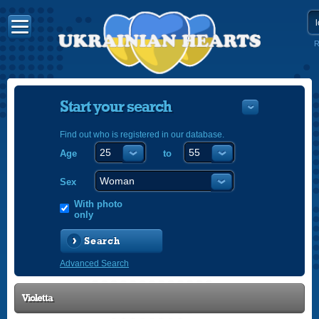
R
Start your search
Find out who is registered in our database.
Age
to
УКРАЇНС
ENGLISH
Sex
POLSKI
With photo
only
Search
Advanced Search
Violetta