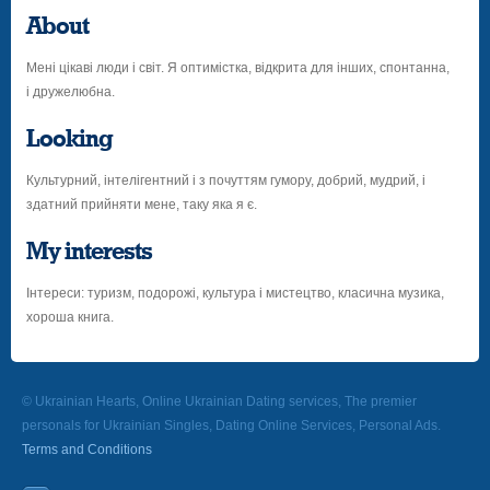
About
Мені цікаві люди і світ. Я оптимістка, відкрита для інших, спонтанна,
і дружелюбна.
Looking
Культурний, інтелігентний і з почуттям гумору, добрий, мудрий, і
здатний прийняти мене, таку яка я є.
My interests
Інтереси: туризм, подорожі, культура і мистецтво, класична музика,
хороша книга.
© Ukrainian Hearts, Online Ukrainian Dating services, The premier
personals for Ukrainian Singles, Dating Online Services, Personal Ads.
Terms and Conditions