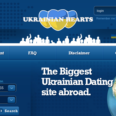
Remember me
nt
FAQ
Disclaimer
The Biggest
Ukrainian Dating
se.
site abroad.
Search