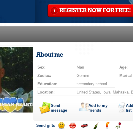
REGISTER NOW FOR FREE!
About me
Sex:
Man
Age:
Zodiac:
Gemini
Marital
Education:
secondary school
Location:
United States, Iowa, Mahaska, 
Send
Add to my
Add
message
friends
list
Send gifts
Send
Send
Invite
Send
Send
Send