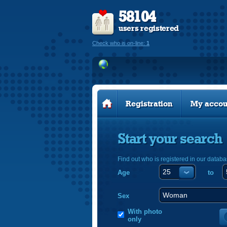
58104
users registered
Check who is on-line:
1
Registration
My accou
Start your search
Find out who is registered in our databa
Age
to
Sex
With photo
only