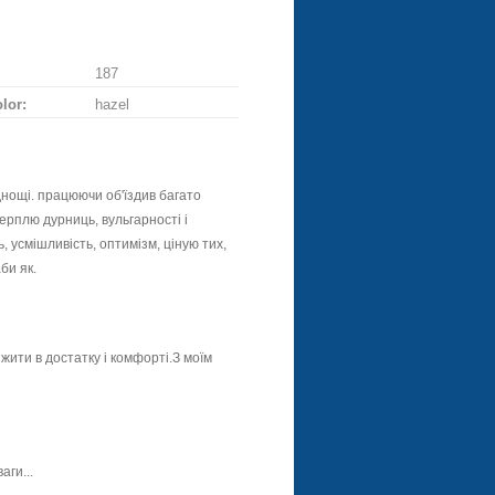
187
lor:
hazel
днощі. працюючи об'їздив багато
 терплю дурниць, вульгарності і
ь, усмішливість, оптимізм, ціную тих,
би як.
жити в достатку і комфорті.З моїм
аги...