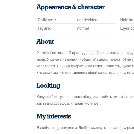
smile
kiss
for
champagne
drink
flower
Appearence & character
a
car
Children.:
not decided
drive
Height:
Figure:
normal
Eyes co
About
Реаліст і оптиміст. Я прагну до цілей незважаючи на тру
країн. У мене є недоліки (небагато) і деякі гідності. Я не
халатності. Я ціную мудрість, чуттєвість, тонкість, щиріст
хто домагається поставлених цілей своєю працею, а не а
Looking
Хочу знайти тут справжню жінку, яка любить життя і хоче 
життєвим досвідом, я гарантую їй це.
My interests
Я люблю подорожувати. Люблю музику, кіно, танці та розв