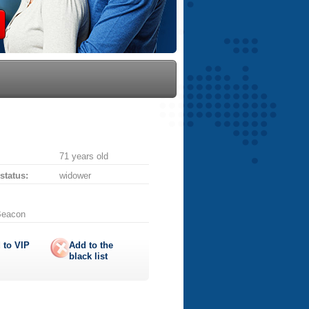
71 years old
 status:
widower
Beacon
 to
VIP
Add to the
black list