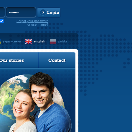
Login
Forgot your password
or user name?
український
english
polski
Our stories
Contact