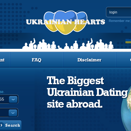
Remember me
nt
FAQ
Disclaimer
The Biggest
Ukrainian Dating
se.
site abroad.
Search