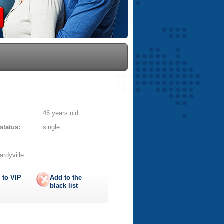
46 years old
 status:
single
ardyville
 to
VIP
Add to the
black list