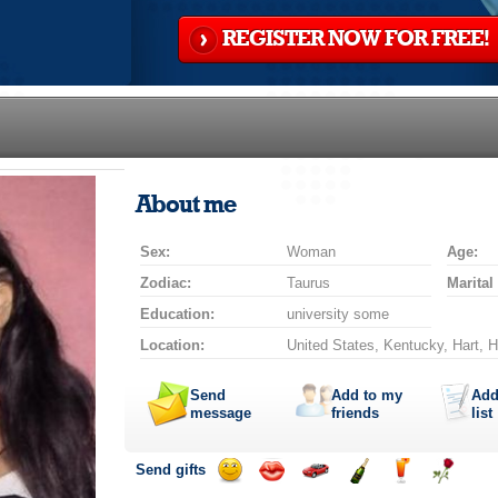
REGISTER NOW FOR FREE!
About me
Sex:
Woman
Age:
Zodiac:
Taurus
Marital
Education:
university some
Location:
United States, Kentucky, Hart, H
Send
Add to my
Add
message
friends
list
Send gifts
Send
Send
Invite
Send
Send
Send