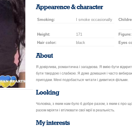
smile
kiss
for
champagne
drink
flower
Appearence & character
a
car
Smoking:
I smoke occasionally
drive
Childre
Height:
171
Figure:
Hair color:
black
Eyes co
About
Я довірлива, романтична і загадкова. Я вмію бути відкри
бути твердою і слабкою. Я дуже домашня і часто вибир
пригодам. Мені подобається читати і дивитися фільми.
Looking
Чоловіка, з яким нам було б добре разом, з яким є про що
разом мріяти і втілювати свої мрії в реальність.
My interests