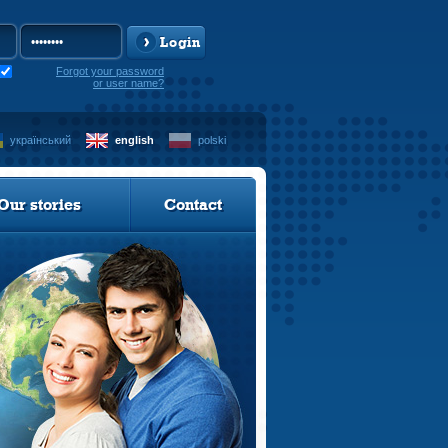
Login
Forgot your password
or user name?
український
english
polski
Our stories
Contact