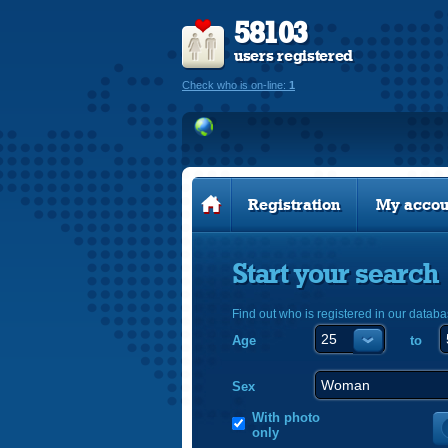
58103
users registered
Check who is on-line:
1
Registration
My accou
Start your search
Find out who is registered in our databa
Age
to
Sex
With photo
only