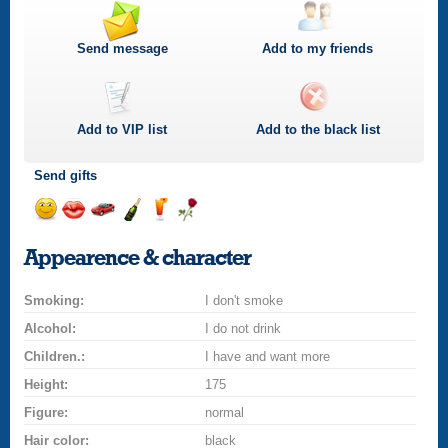
Send message
Add to my friends
Add to
VIP
list
Add to the black list
Send gifts
Send
Send
Invite
Send
Send
Send
smile
kiss
for
champagne
drink
flower
Appearence & character
a
car
Smoking:
drive
I don't smoke
Alcohol:
I do not drink
Children.:
I have and want more
Height:
175
Figure:
normal
Hair color:
black