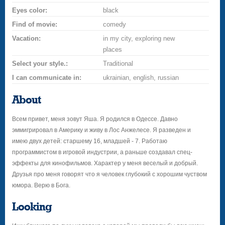
Eyes color:
black
Find of movie:
comedy
Vacation:
in my city, exploring new
places
Select your style.:
Traditional
I can communicate in:
ukrainian, english, russian
About
Всем привет, меня зовут Яша. Я родился в Одессе. Давно
эммигрировал в Америку и живу в Лос Анжелесе. Я разведен и
имею двух детей: старшему 16, младшей - 7. Работаю
программистом в игровой индустрии, а раньше создавал спец-
эффекты для кинофильмов. Характер у меня веселый и добрый.
Друзья про меня говорят что я человек глубокий с хорошим чуством
юмора. Верю в Бога.
Looking