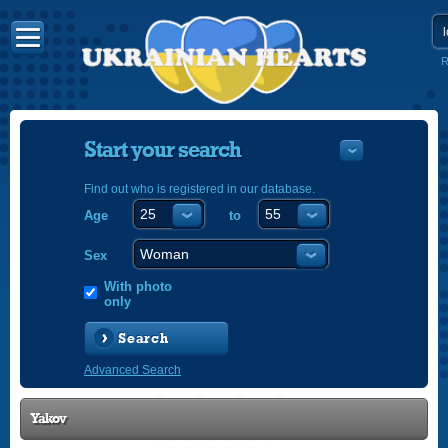
R
Start your search
Find out who is registered in our database.
Age
to
УКРАЇНС
ENGLISH
Sex
POLSKI
With photo
only
Search
Advanced Search
Yakov