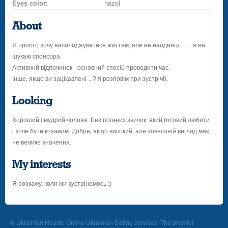
Eyes color:
hazel
About
Я просто хочу насолоджуватися життям, але не наодинці ....... я не
шукаю спонсора.
Активний відпочинок - основний спосіб проводити час.
Інше, якщо ви зацікавлені ...? я розповім при зустрічі).
Looking
Хороший і мудрий чоловік. Без поганих звичок, який готовий любити
і хоче бути коханим. Добре, якщо високий, але зовнішній вигляд має
не велике значення.
My interests
Я розкажу, коли ми зустрінемось :)
© Ukrainian Hearts, Online Ukrainian Dating services, The premier