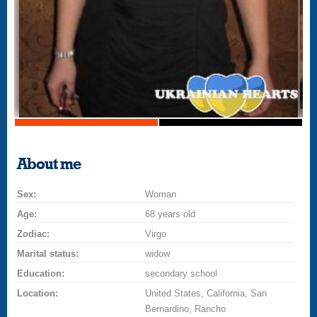
About me
Sex:
Woman
Age:
68 years old
Zodiac:
Virgo
Marital status:
widow
Education:
secondary school
Location:
United States, California, San
Bernardino, Rancho