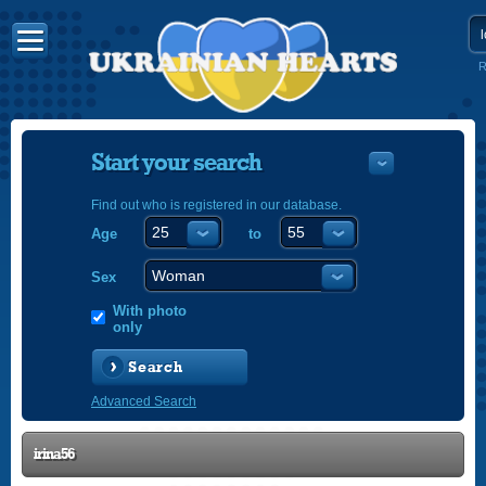
R
Start your search
Find out who is registered in our database.
Age
to
УКРАЇНС
ENGLISH
Sex
POLSKI
With photo
only
Search
Advanced Search
irina56