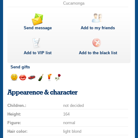
Cucamonga
Send message
Add to my friends
Add to
VIP
list
Add to the black list
Send gifts
Send
Send
Invite
Send
Send
Send
smile
kiss
for
champagne
drink
flower
Appearence & character
a
car
Children.:
drive
not decided
Height:
164
Figure:
normal
Hair color:
light blond