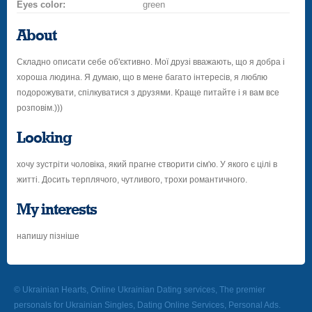
Eyes color:
green
About
Складно описати себе об'єктивно. Мої друзі вважають, що я добра і
хороша людина. Я думаю, що в мене багато інтересів, я люблю
подорожувати, спілкуватися з друзями. Краще питайте і я вам все
розповім.)))
Looking
хочу зустріти чоловіка, який прагне створити сім'ю. У якого є цілі в
житті. Досить терплячого, чутливого, трохи романтичного.
My interests
напишу пізніше
© Ukrainian Hearts, Online Ukrainian Dating services, The premier
personals for Ukrainian Singles, Dating Online Services, Personal Ads.