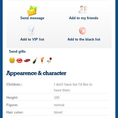
Send message
Add to my friends
Add to
VIP
list
Add to the black list
Send gifts
Send
Send
Invite
Send
Send
Send
smile
kiss
for
champagne
drink
flower
Appearence & character
a
car
Children.:
drive
I don't have but I'd like to
have them
Height:
165
Figure:
normal
Hair color:
blond