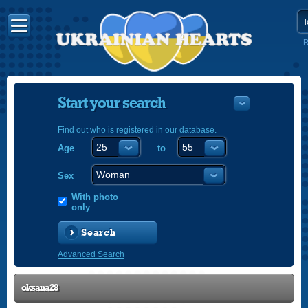
R
Start your search
Find out who is registered in our database.
Age
to
УКРАЇНС
ENGLISH
Sex
POLSKI
With photo
only
Search
Advanced Search
oksana28