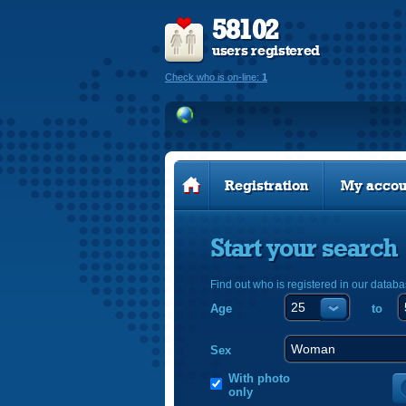
58102
users registered
Check who is on-line:
1
Registration
My accou
Start your search
Find out who is registered in our databa
Age
to
Sex
With photo
only