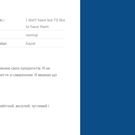
n.:
I don't have but I'd like
to have them
normal
lor:
hazel
змінюю своїх пріоритетів. Я не
життя зі смиренням. Я вважаю що
мбітний, веселий, чутливий і