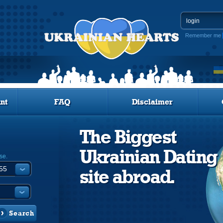
Remember me
nt
FAQ
Disclaimer
The Biggest
Ukrainian Dating
se.
site abroad.
Search