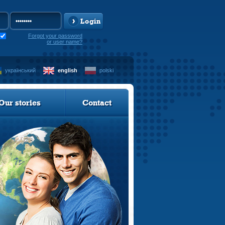
Login
Forgot your password
or user name?
український
english
polski
Our stories
Contact