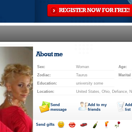
REGISTER NOW FOR FREE!
About me
Sex:
Woman
Age:
Zodiac:
Taurus
Marital
Education:
university some
Location:
United States, Ohio, Defiance, 
Send
Add to my
Add
message
friends
list
Send gifts
Send
Send
Invite
Send
Send
Send