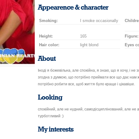
smile
kiss
for
champagne
drink
flower
Appearence & character
a
car
Smoking:
I smoke occasionally
drive
Childre
Height:
165
Figure:
Hair color:
light blond
Eyes co
About
Іноді я божевільна, але спокійна, я знаю, що я хочу, і не 
згодна з думкою, що потрібно приймати все що дає нам 
потрібно робити все, щоб життя було краще і цікавіше.
Looking
спокійний, але не нудний, самодісциплінований, але не а
турботливий :)
My interests