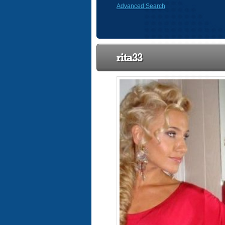
Advanced Search
rita33