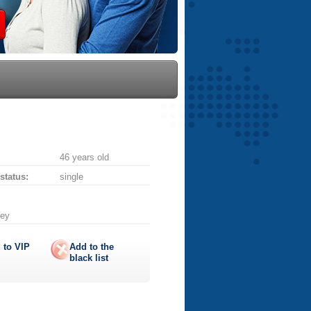
46 years old
 status:
single
Ney
 to
VIP
Add to the
black list