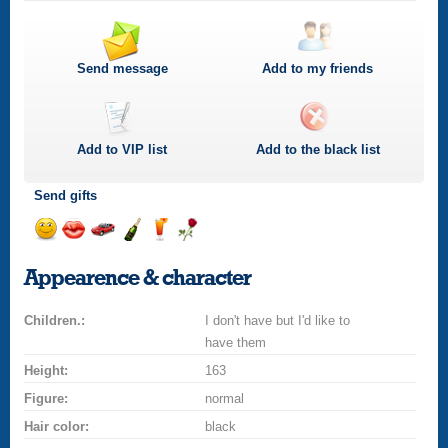
Send message
Add to my friends
Add to
VIP
list
Add to the black list
Send gifts
Send
Send
Invite
Send
Send
Send
smile
kiss
for
champagne
drink
flower
Appearence & character
a
car
Children.:
drive
I don't have but I'd like to
have them
Height:
163
Figure:
normal
Hair color:
black