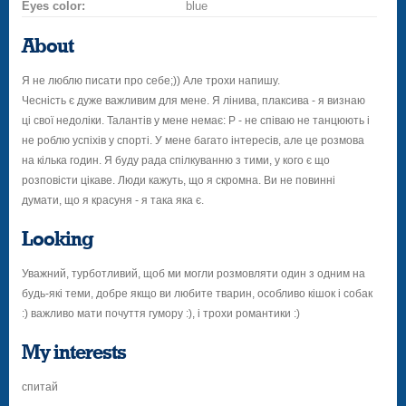
Eyes color:
blue
About
Я не люблю писати про себе;)) Але трохи напишу.
Чесність є дуже важливим для мене. Я лінива, плаксива - я визнаю
ці свої недоліки. Талантів у мене немає: P - не співаю не танцюють і
не роблю успіхів у спорті. У мене багато інтересів, але це розмова
на кілька годин. Я буду рада спілкуванню з тими, у кого є що
розповісти цікаве. Люди кажуть, що я скромна. Ви не повинні
думати, що я красуня - я така яка є.
Looking
Уважний, турботливий, щоб ми могли розмовляти один з одним на
будь-які теми, добре якщо ви любите тварин, особливо кішок і собак
:) важливо мати почуття гумору :), і трохи романтики :)
My interests
спитай