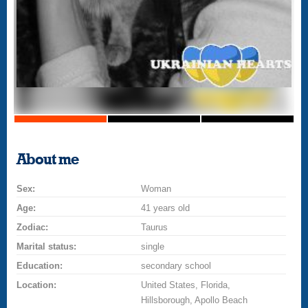
About me
Sex:
Woman
Age:
41 years old
Zodiac:
Taurus
Marital status:
single
Education:
secondary school
Location:
United States, Florida,
Hillsborough, Apollo Beach