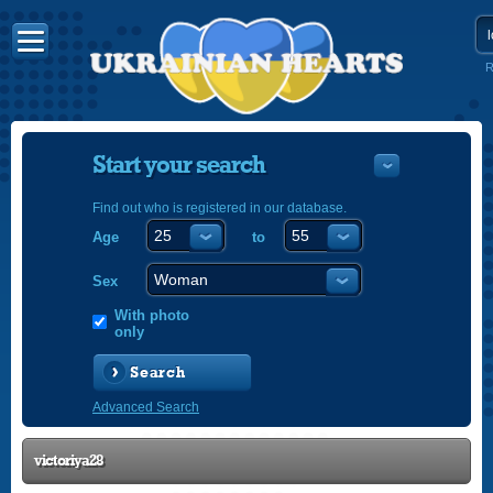
R
Start your search
Find out who is registered in our database.
Age
to
УКРАЇНС
ENGLISH
Sex
POLSKI
With photo
only
Search
Advanced Search
victoriya28