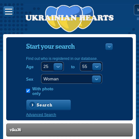
R
Start your search
Find out who is registered in our database.
Age
to
УКРАЇНС
ENGLISH
Sex
POLSKI
With photo
only
Search
Advanced Search
vika36