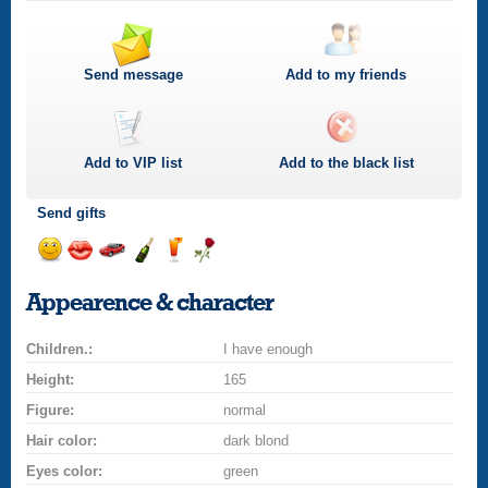
Send message
Add to my friends
Add to
VIP
list
Add to the black list
Send gifts
Send
Send
Invite
Send
Send
Send
smile
kiss
for
champagne
drink
flower
Appearence & character
a
car
Children.:
drive
I have enough
Height:
165
Figure:
normal
Hair color:
dark blond
Eyes color:
green