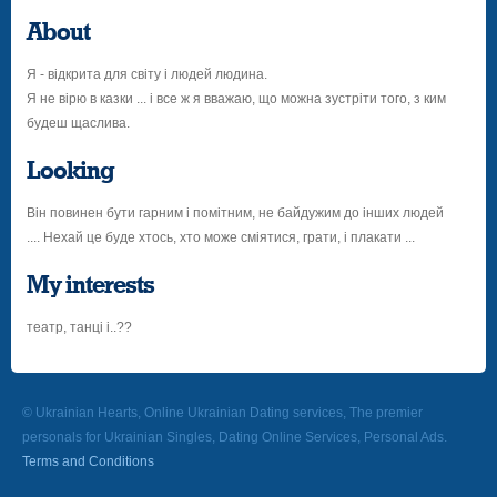
About
Я - відкрита для світу і людей людина.
Я не вірю в казки ... і все ж я вважаю, що можна зустріти того, з ким
будеш щаслива.
Looking
Він повинен бути гарним і помітним, не байдужим до інших людей
.... Нехай це буде хтось, хто може сміятися, грати, і плакати ...
My interests
театр, танці і..??
© Ukrainian Hearts, Online Ukrainian Dating services, The premier
personals for Ukrainian Singles, Dating Online Services, Personal Ads.
Terms and Conditions