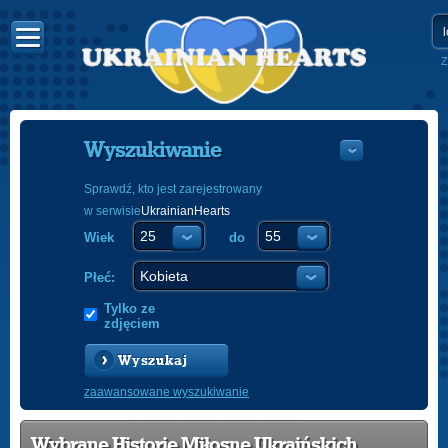
Z
Wyszukiwanie
Sprawdź, kto jest zarejestrowany
w serwisie
UkrainianHearts
УКРАЇНС
Wiek
do
ENGLISH
POLSKI
Płeć:
Tylko ze
zdjęciem
Wyszukaj
zaawansowane wyszukiwanie
Wybrane Historie Miłosne Ukraińskich