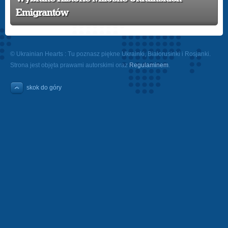
Emigrantów
© Ukrainian Hearts : Tu poznasz piękne Ukrainki, Białorusinki i Rosjanki.
Strona jest objęta prawami autorskimi oraz
Regulaminem
.
skok do góry