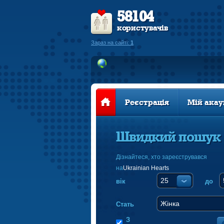
58104
користувачів
Зараз на сайті:
1
Реєстрація
Мій акау
Швидкий пошук
Дізнайтеся, хто зареєструвався
на
Ukrainian Hearts
вік
до
Стать
З