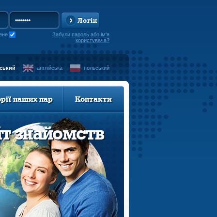
Логін
ене
Забули пароль або ім'я
користувача?
нський
англійська
польський
орії наших пар
Контакти
йт знайомств