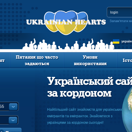
Запам'ятати м
украї
Питання що часто
Умови
нт
Іст
задаються
використання
Український са
за кордоном
Найбільший сайт знайомств для українських
емігрантів та емігранток. Знайомтеся з
українцями за кордоном сьогодні!