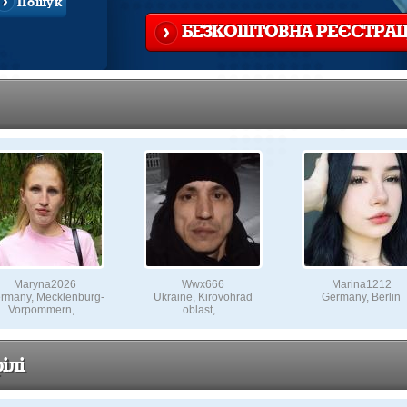
Пошук
БЕЗКОШТОВНА РЕЄСТРАЦ
Maryna2026
Wwx666
Marina1212
rmany, Mecklenburg-
Ukraine, Kirovohrad
Germany, Berlin
Vorpommern,...
oblast,...
ілі