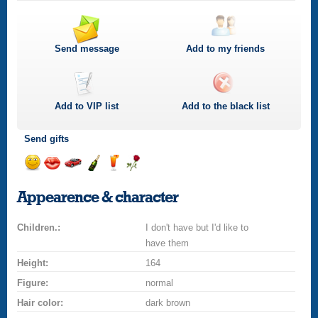
Send message
Add to my friends
Add to
VIP
list
Add to the black list
Send gifts
Send
Send
Invite
Send
Send
Send
smile
kiss
for
champagne
drink
flower
Appearence & character
a
car
Children.:
drive
I don't have but I'd like to
have them
Height:
164
Figure:
normal
Hair color:
dark brown