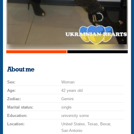
About me
Sex:
Woman
Age:
42 years old
Zodiac:
Gemini
Marital status:
single
Education:
university some
Location:
United States, Texas, Bexar,
San Antonio