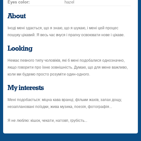
Eyes color:
hazel
About
Іноді мені здається, що я знаю, що я шукаю, і мені цей процес
пошуку цікавий. Я весь час вчуся і прагну освоювати нове і цікаве.
Looking
Немає певного типу чоловіків, які б мені подобалися однозначно,
якщо говорити про їхню зовнішність. Думаю, що для мене важливо,
коли ми будемо просто розуміти один-одного.
My interests
Мені подобається: міцна кава вранці, фільми жахів, запах дощу,
незаплановані поїздки, жива музика, поезія, фотографія...
Я не люблю: кішок, чекати, натовп, грубість...