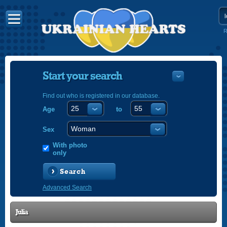
R
Start your search
Find out who is registered in our database.
Age
to
УКРАЇНС
ENGLISH
Sex
POLSKI
With photo
only
Search
Advanced Search
Julia