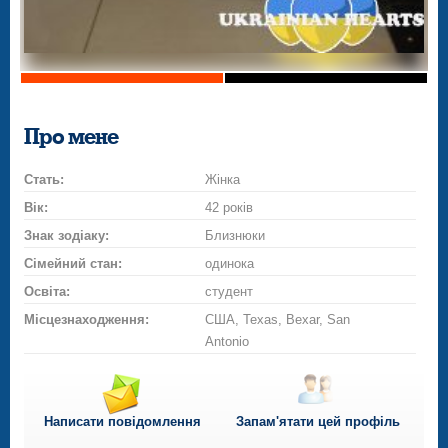
Про мене
Стать:
Жінка
Вік:
42 років
Знак зодіаку:
Близнюки
Сімейний стан:
одинока
Освіта:
студент
Місцезнаходження:
США, Texas, Bexar, San
Antonio
Написати повідомлення
Запам'ятати цей профіль