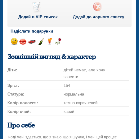
Додай в VIP список
Додай до чорного списку
Надіслати подарунки
Відправ
Відправ
Поїздка
Надіслати
Надіслати
Надіслати
посмішку
поцілунок
на
шампанське
напій
троянду
Зовнішній вигляд & характер
автомобілі
Діти:
дітей немає, але хочу
завести
Зріст:
164
Статура:
нормальна
Колір волосся:
темно-коричневий
Колір очей:
карий
Про себе
Іноді мені здається, що я знаю, що я шукаю, і мені цей процес