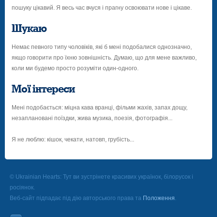
пошуку цікавий. Я весь час вчуся і прагну освоювати нове і цікаве.
Шукаю
Немає певного типу чоловіків, які б мені подобалися однозначно,
якщо говорити про їхню зовнішність. Думаю, що для мене важливо,
коли ми будемо просто розуміти один-одного.
Мої інтереси
Мені подобається: міцна кава вранці, фільми жахів, запах дощу,
незаплановані поїздки, жива музика, поезія, фотографія...
Я не люблю: кішок, чекати, натовп, грубість...
© Ukrainian Hearts: Тут ви зустрінете красивих українок, білорусок і
росіянок.
Веб-сайт підпадає під дію авторського права та
Положення
.