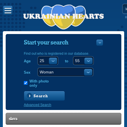
R
Start your search
Find out who is registered in our database.
Age
to
УКРАЇНС
ENGLISH
Sex
POLSKI
With photo
only
Search
Advanced Search
slava