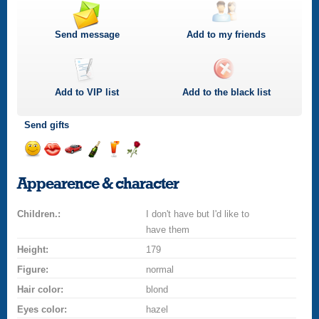
Send message
Add to my friends
Add to
VIP
list
Add to the black list
Send gifts
Send
Send
Invite
Send
Send
Send
smile
kiss
for
champagne
drink
flower
Appearence & character
a
car
Children.:
drive
I don't have but I'd like to
have them
Height:
179
Figure:
normal
Hair color:
blond
Eyes color:
hazel