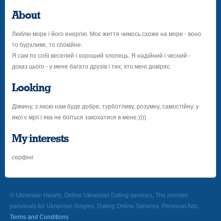
About
Люблю море і його енергію. Моє життя чимось схоже на море - воно
то бурхливе, то спокійне.
Я сам по собі веселий і хороший хлопець. Я надійний і чесний -
доказ цього - у мене багато друзів і тих, хто мені довіряє.
Looking
Дівчину, з якою нам буде добре, турботливу, розумну, самостійну, у
якої є мрії і яка не боїться закохатися в мене.))))
My interests
серфінг
© Ukrainian Hearts, Online Ukrainian Dating services, The premier
personals for Ukrainian Singles, Dating Online Services, Personal Ads.
Terms and Conditions