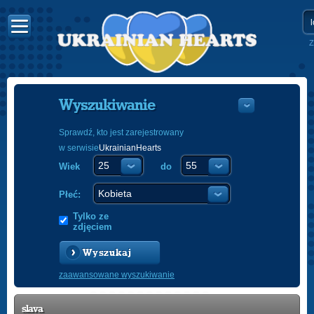
Z
Wyszukiwanie
Sprawdź, kto jest zarejestrowany
w serwisie
UkrainianHearts
УКРАЇНС
Wiek
do
ENGLISH
POLSKI
Płeć:
Tylko ze
zdjęciem
Wyszukaj
zaawansowane wyszukiwanie
slava