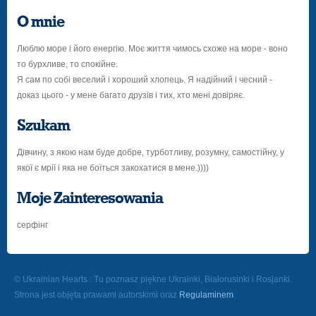
O mnie
Люблю море і його енергію. Моє життя чимось схоже на море - воно
то бурхливе, то спокійне.
Я сам по собі веселий і хороший хлопець. Я надійний і чесний -
доказ цього - у мене багато друзів і тих, хто мені довіряє.
Szukam
Дівчину, з якою нам буде добре, турботливу, розумну, самостійну, у
якої є мрії і яка не боїться закохатися в мене.))))
Moje Zainteresowania
серфінг
© Ukrainian Hearts : Tu poznasz piękne Ukrainki, Białorusinki i Rosjanki.
Strona jest objęta prawami autorskimi oraz
Regulaminem
.