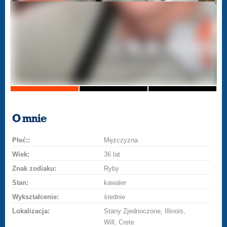
O mnie
Płeć::
Mężczyzna
Wiek:
36 lat
Znak zodiaku:
Ryby
Stan:
kawaler
Wykształcenie:
średnie
Lokalizacja:
Stany Zjednoczone, Illinois,
Will, Crete