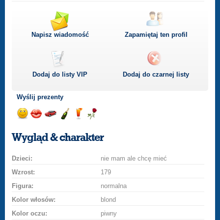
Napisz wiadomość
Zapamiętaj ten profil
Dodaj do listy
VIP
Dodaj do czarnej listy
Wyślij prezenty
Wyślij
Podaruj
Przejażdżka
Wyślij
Wyślij
Podaruj
uśmiech
buziaka
samochodem
szampana
drinka
różę
Wygląd & charakter
Dzieci:
nie mam ale chcę mieć
Wzrost:
179
Figura:
normalna
Kolor włosów:
blond
Kolor oczu:
piwny