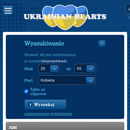
Z
Wyszukiwanie
Sprawdź, kto jest zarejestrowany
w serwisie
UkrainianHearts
УКРАЇНС
Wiek
do
ENGLISH
POLSKI
Płeć:
Tylko ze
zdjęciem
Wyszukaj
zaawansowane wyszukiwanie
Ali98