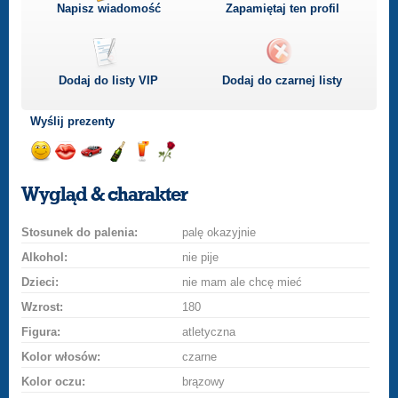
Napisz wiadomość
Zapamiętaj ten profil
Dodaj do listy
VIP
Dodaj do czarnej listy
Wyślij prezenty
Wyślij
Podaruj
Przejażdżka
Wyślij
Wyślij
Podaruj
uśmiech
buziaka
samochodem
szampana
drinka
różę
Wygląd & charakter
Stosunek do palenia:
palę okazyjnie
Alkohol:
nie pije
Dzieci:
nie mam ale chcę mieć
Wzrost:
180
Figura:
atletyczna
Kolor włosów:
czarne
Kolor oczu:
brązowy