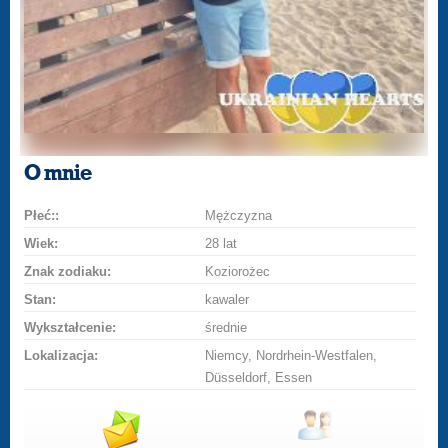
O mnie
Płeć::
Mężczyzna
Wiek:
28 lat
Znak zodiaku:
Koziorożec
Stan:
kawaler
Wykształcenie:
średnie
Lokalizacja:
Niemcy, Nordrhein-Westfalen,
Düsseldorf, Essen