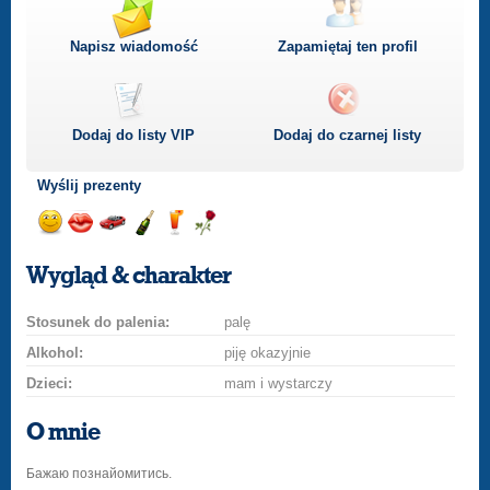
Napisz wiadomość
Zapamiętaj ten profil
Dodaj do listy
VIP
Dodaj do czarnej listy
Wyślij prezenty
Wyślij
Podaruj
Przejażdżka
Wyślij
Wyślij
Podaruj
uśmiech
buziaka
samochodem
szampana
drinka
różę
Wygląd & charakter
Stosunek do palenia:
palę
Alkohol:
piję okazyjnie
Dzieci:
mam i wystarczy
O mnie
Бажаю познайомитись.