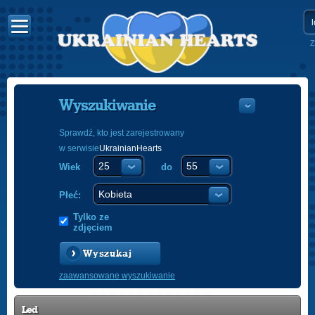
Z
Wyszukiwanie
Sprawdź, kto jest zarejestrowany
w serwisie
UkrainianHearts
УКРАЇНС
Wiek
do
ENGLISH
POLSKI
Płeć:
Tylko ze
zdjęciem
Wyszukaj
zaawansowane wyszukiwanie
Led