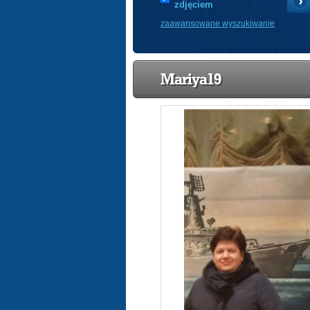
zdjęciem
zaawansowane wyszukiwanie
Mariya19