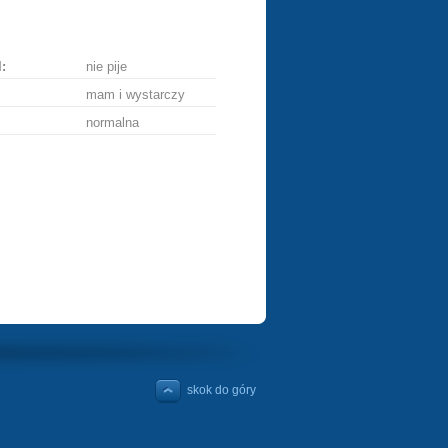
ę
:
nie pije
mam i wystarczy
normalna
skok do góry