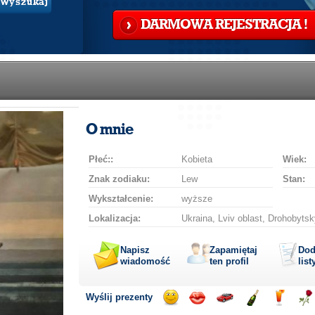
Wyszukaj
DARMOWA REJESTRACJA !
O mnie
Płeć::
Kobieta
Wiek:
Znak zodiaku:
Lew
Stan:
Wykształcenie:
wyższe
Lokalizacja:
Ukraina, Lviv oblast, Drohobytsk
Napisz
Zapamiętaj
Dod
wiadomość
ten profil
list
Wyślij prezenty
Wyślij
Podaruj
Przejażdżka
Wyślij
Wyślij
Pod