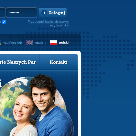
Zaloguj
e
Przypomnij hasło lub nazwę
użytkownika
український
english
polski
rie Naszych Par
Kontakt
i