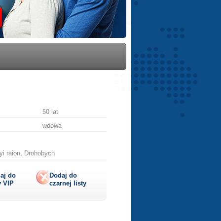
50 lat
wdowa
yi raion, Drohobych
aj do
Dodaj do
y
VIP
czarnej listy
aruj