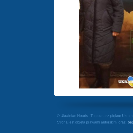
© Ukrainian Hearts : Tu poznasz piękne Ukrainki
Strona jest objęta prawami autorskimi oraz
Reg