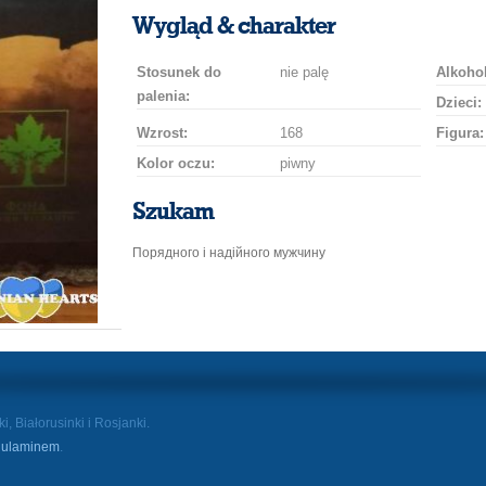
uśmiech
buziaka
samochodem
szampana
drinka
róż
Wygląd & charakter
Stosunek do
nie palę
Alkohol
palenia:
Dzieci:
Wzrost:
168
Figura:
Kolor oczu:
piwny
Szukam
Порядного і надійного мужчину
, Białorusinki i Rosjanki.
ulaminem
.