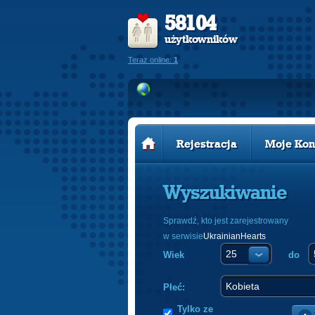
58104
użytkowników
Teraz online:
1
Rejestracja
Moje Kon
Wyszukiwanie
Sprawdź, kto jest zarejestrowany
w serwisie
UkrainianHearts
Wiek
do
Płeć:
Tylko ze