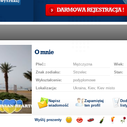
Wyszukaj
DARMOWA REJESTRACJA !
O mnie
Płeć::
Mężczyzna
Wiek:
Znak zodiaku:
Strzelec
Stan:
Wykształcenie:
podyplomowe
Lokalizacja:
Ukraina, Kiev, Kiev misto
Napisz
Zapamiętaj
Dod
wiadomość
ten profil
list
Wyślij prezenty
Wyślij
Podaruj
Przejażdżka
Wyślij
Wyślij
Pod