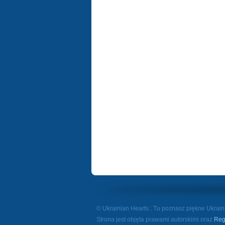
© Ukrainian Hearts : Tu poznasz piękne Ukrainki
Strona jest objęta prawami autorskimi oraz
Reg