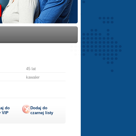
45 lat
kawaler
aj do
Dodaj do
y
VIP
czarnej listy
aruj