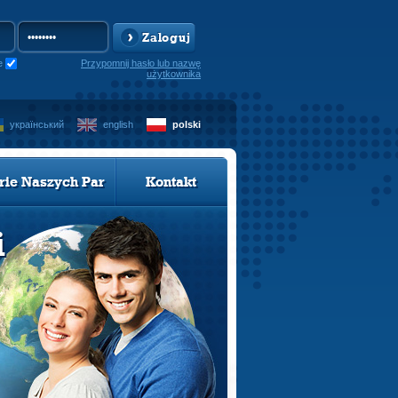
Zaloguj
e
Przypomnij hasło lub nazwę
użytkownika
український
english
polski
rie Naszych Par
Kontakt
i