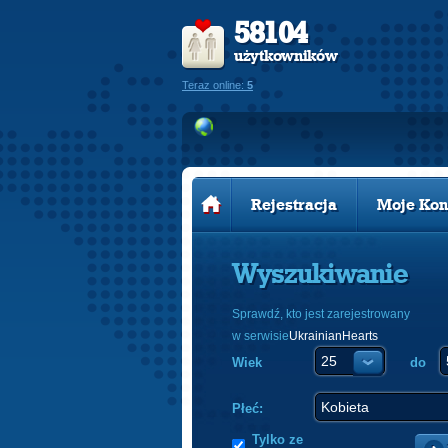
58104
użytkowników
Teraz online:
5
Rejestracja
Moje Kon
Wyszukiwanie
Sprawdź, kto jest zarejestrowany
w serwisie
UkrainianHearts
Wiek
do
Płeć:
Tylko ze