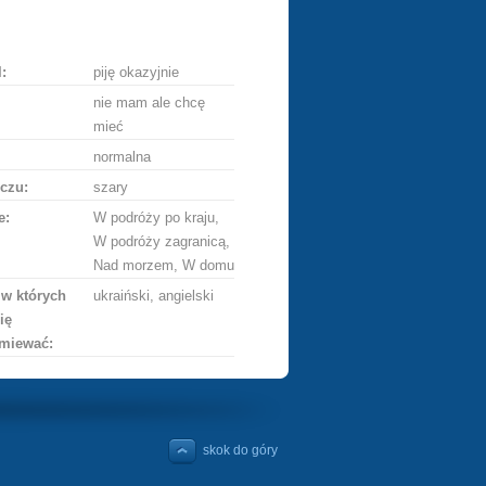
ę
:
piję okazyjnie
nie mam ale chcę
mieć
normalna
czu:
szary
e:
W podróży po kraju,
W podróży zagranicą,
Nad morzem, W domu
 w których
ukraiński, angielski
ię
miewać:
skok do góry