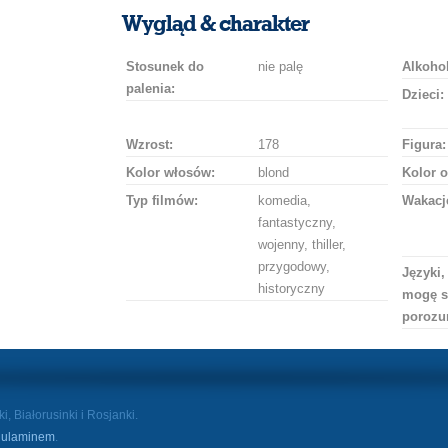
uśmiech
buziaka
samochodem
szampana
drinka
róż
Wygląd & charakter
Stosunek do
nie palę
Alkohol
palenia:
Dzieci:
Wzrost:
178
Figura:
Kolor włosów:
blond
Kolor o
Typ filmów:
komedia,
Wakacj
fantastyczny,
wojenny, thiller,
przygodowy,
Języki,
historyczny
mogę s
porozu
, Białorusinki i Rosjanki.
ulaminem
.