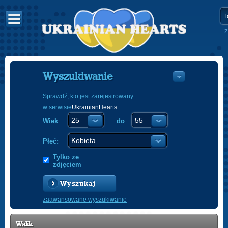
Z
Wyszukiwanie
Sprawdź, kto jest zarejestrowany
w serwisie
UkrainianHearts
УКРАЇНС
Wiek
do
ENGLISH
POLSKI
Płeć:
Tylko ze
zdjęciem
Wyszukaj
zaawansowane wyszukiwanie
Walik