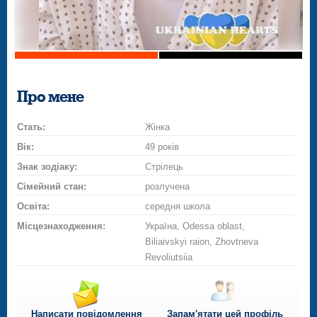
Про мене
Стать:
Жінка
Вік:
49 років
Знак зодіаку:
Стрілець
Сімейний стан:
розлучена
Освіта:
середня школа
Місцезнаходження:
Україна, Odessa oblast,
Biliaivskyi raion, Zhovtneva
Revoliutsiia
Написати повідомлення
Запам'ятати цей профіль