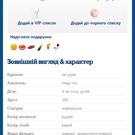
Додай в VIP список
Додай до чорного списку
Надіслати подарунки
Відправ
Відправ
Поїздка
Надіслати
Надіслати
Надіслати
посмішку
поцілунок
на
шампанське
напій
троянду
Зовнішній вигляд & характер
автомобілі
Куріння:
не курю
Алкоголь:
іноді п'ю
Діти:
я не хочу дітей
Зріст:
165
Статура:
нормальна
Колір волосся:
рудий
Колір очей:
карий
Жанр фільму:
комедії, романтичні комедії