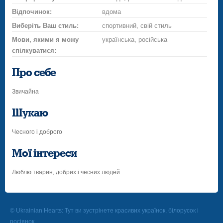
Відпочинок:
вдома
Виберіть Ваш стиль:
спортивний, свій стиль
Мови, якими я можу
українська, російська
спілкуватися:
Про себе
Звичайна
Шукаю
Чесного і доброго
Мої інтереси
Люблю тварин, добрих і чесних людей
© Ukrainian Hearts: Тут ви зустрінете красивих українок, білорусок і
росіянок.