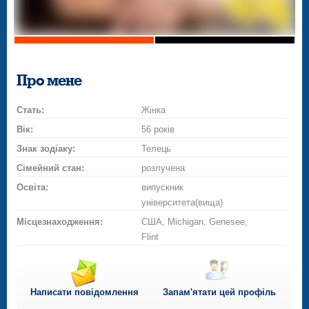
Про мене
Стать:
Жінка
Вік:
56 років
Знак зодіаку:
Телець
Сімейний стан:
розлучена
Освіта:
випускник
університета(вища)
Місцезнаходження:
США, Michigan, Genesee,
Flint
Написати повідомлення
Запам'ятати цей профіль