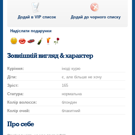
Додай в VIP список
Додай до чорного списку
Надіслати подарунки
Відправ
Відправ
Поїздка
Надіслати
Надіслати
Надіслати
посмішку
поцілунок
на
шампанське
напій
троянду
Зовнішній вигляд & характер
автомобілі
Куріння:
іноді курю
Діти:
є, але більше не хочу
Зріст:
165
Статура:
нормальна
Колір волосся:
блондин
Колір очей:
блакитний
Про себе