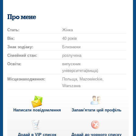
Про мене
Стать:
Жінка
Вік:
40 років
Знак зодіаку:
Близнюки
Сімейний стан:
розлучена
Освіта:
випускник
університета(вища)
Місцезнаходження:
Польща, Mazowieckie,
Warszawa
Написати повідомлення
Запам'ятати цей профіль
Додай в VIP список
Додай до чорного списку