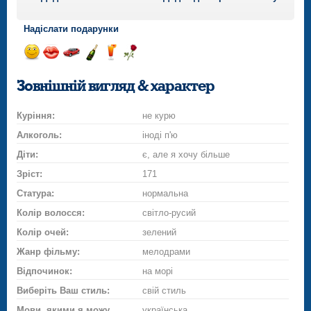
Надіслати подарунки
Відправ
Відправ
Поїздка
Надіслати
Надіслати
Надіслати
посмішку
поцілунок
на
шампанське
напій
троянду
Зовнішній вигляд & характер
автомобілі
Куріння:
не курю
Алкоголь:
іноді п'ю
Діти:
є, але я хочу більше
Зріст:
171
Статура:
нормальна
Колір волосся:
світло-русий
Колір очей:
зелений
Жанр фільму:
мелодрами
Відпочинок:
на морі
Виберіть Ваш стиль:
свій стиль
Мови, якими я можу
українська