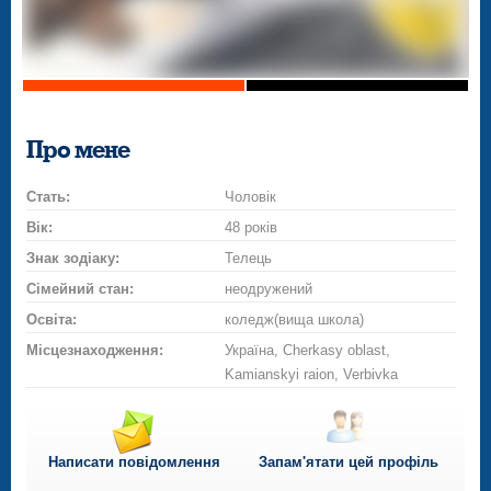
Про мене
Стать:
Чоловік
Вік:
48 років
Знак зодіаку:
Телець
Сімейний стан:
неодружений
Освіта:
коледж(вища школа)
Місцезнаходження:
Україна, Cherkasy oblast,
Kamianskyi raion, Verbivka
Написати повідомлення
Запам'ятати цей профіль