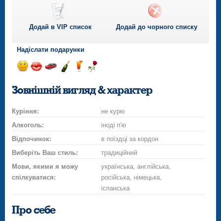
Додай в VIP список
Додай до чорного списку
Надіслати подарунки
Відправ
Відправ
Поїздка
Надіслати
Надіслати
Надіслати
посмішку
поцілунок
на
шампанське
напій
троянду
Зовнішній вигляд & характер
автомобілі
Куріння:
не курю
Алкоголь:
іноді п'ю
Відпочинок:
в поїздці за кордон
Виберіть Ваш стиль:
традиційний
Мови, якими я можу
українська, англійська,
спілкуватися:
російська, німецька,
іспанська
Про себе