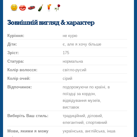
Відправ
Відправ
Поїздка
Надіслати
Надіслати
Надіслати
посмішку
поцілунок
на
шампанське
напій
троянду
Зовнішній вигляд & характер
автомобілі
Куріння:
не курю
Діти:
є, але я хочу більше
Зріст:
175
Статура:
нормальна
Колір волосся:
світло-русий
Колір очей:
сірий
Відпочинок:
подорожуючи по країні, в
поїздці за кордон,
відвідування музеїв,
виставок
Виберіть Ваш стиль:
традиційний, діловий,
елегантний, спортивний
Мови, якими я можу
українська, англійська, інша