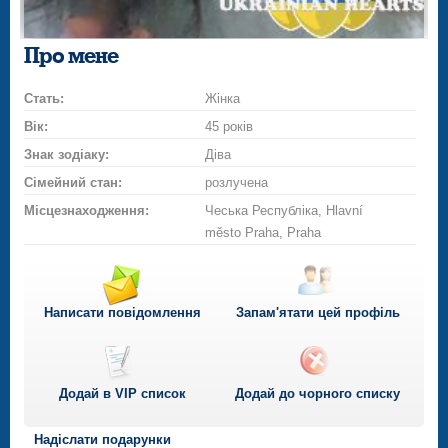
Про мене
Стать:
Жінка
Вік:
45 років
Знак зодіаку:
Діва
Сімейний стан:
розлучена
Місцезнаходження:
Чеська Республіка, Hlavní
město Praha, Praha
Написати повідомлення
Запам'ятати цей профіль
Додай в VIP список
Додай до чорного списку
Надіслати подарунки