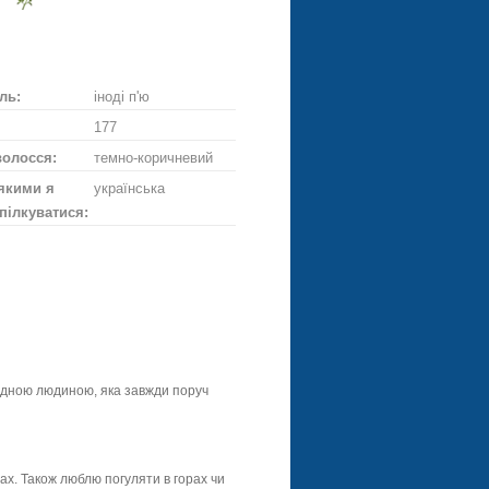
ти
діслати
Надіслати
ське
ій
троянду
ль:
іноді п'ю
177
волосся:
темно-коричневий
якими я
українська
пілкуватися:
 рідною людиною, яка завжди поруч
ах. Також люблю погуляти в горах чи