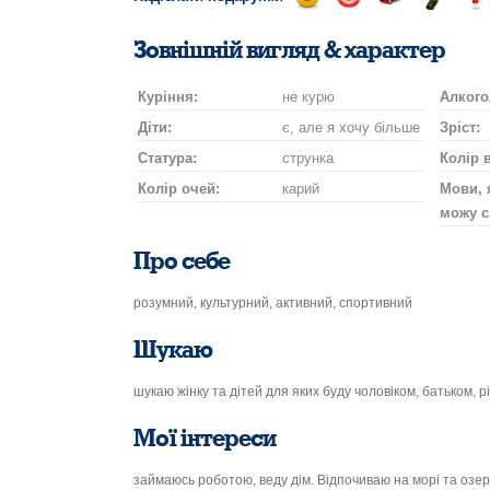
Відправ
Відправ
Поїздка
Надісла
На
посмішку
поцілунок
на
шампан
нап
Зовнішній вигляд & характер
автомобілі
Куріння:
не курю
Алкого
Діти:
є, але я хочу більше
Зріст:
Статура:
струнка
Колір 
Колір очей:
карий
Мови, 
можу с
Про себе
розумний, культурний, активний, спортивний
Шукаю
шукаю жінку та дітей для яких буду чоловіком, батьком,
Мої інтереси
займаюсь роботою, веду дім. Відпочиваю на морі та озер