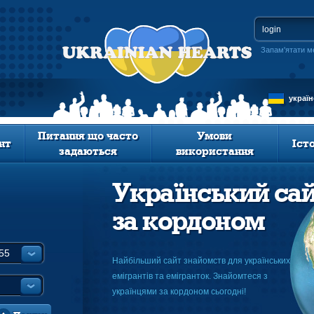
Запам'ятати м
украї
Питання що часто
Умови
нт
Іст
задаються
використання
Український са
за кордоном
Найбільший сайт знайомств для українських
емігрантів та емігранток. Знайомтеся з
українцями за кордоном сьогодні!