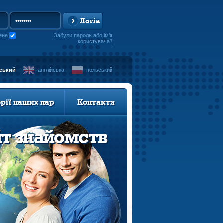
Логін
ене
Забули пароль або ім'я
користувача?
нський
англійська
польський
орії наших пар
Контакти
йт знайомств