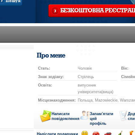
Пошук
БЕЗКОШТОВНА РЕЄСТРАЦ
Про мене
Стать:
Чоловік
Вік:
Знак зодіаку:
Стрілець
Сімейн
Освіта:
випускник
університета(вища)
Місцезнаходження:
Польща, Mazowieckie, Warsza
Написати
Запам'ятати
Дод
повідомлення
цей
спи
профіль
Надіслати подарунки