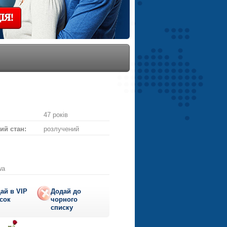
ІЯ!
47 років
ий стан:
розлучений
wa
ай в VIP
Додай до
сок
чорного
списку