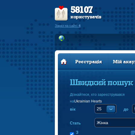
58107
користувачів
Зараз на сайті:
4
Реєстрація
Мій акау
Швидкий пошук
Дізнайтеся, хто зареєструвався
на
Ukrainian Hearts
вік
до
Стать
З