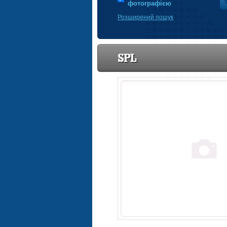
фотографією
Розширений пошук
SPL