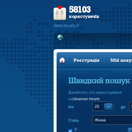
58103
користувачів
Зараз на сайті:
3
Реєстрація
Мій акау
Швидкий пошук
Дізнайтеся, хто зареєструвався
на
Ukrainian Hearts
вік
до
Стать
З