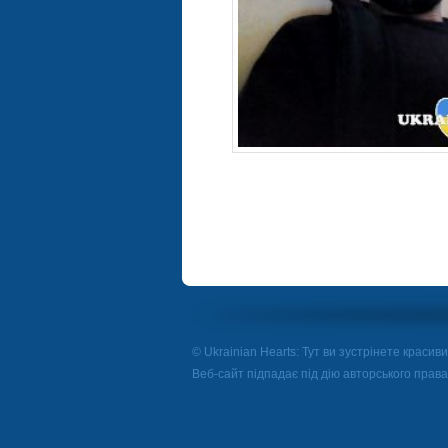
© Ukrainian Hearts: Тут ви зустрінете красивих
Веб-сайт підпадає під дію авторського прав