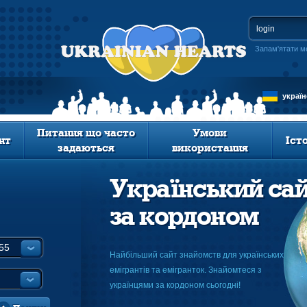
Запам'ятати м
украї
Питання що часто
Умови
нт
Іст
задаються
використання
Український са
за кордоном
Найбільший сайт знайомств для українських
емігрантів та емігранток. Знайомтеся з
українцями за кордоном сьогодні!