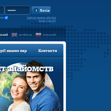
Логін
ене
Забули пароль або ім'я
користувача?
нський
англійська
польський
орії наших пар
Контакти
йт знайомств