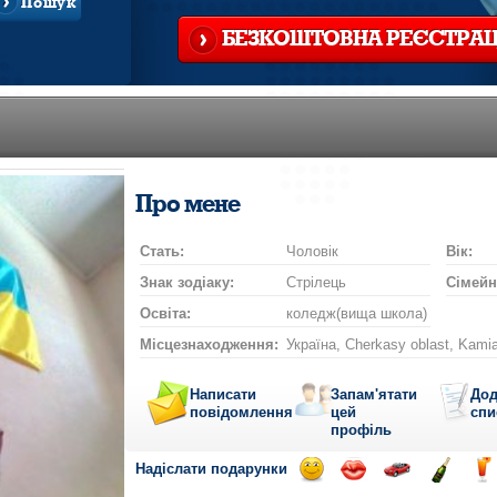
Пошук
БЕЗКОШТОВНА РЕЄСТРАЦ
Про мене
Стать:
Чоловік
Вік:
Знак зодіаку:
Стрілець
Сімейн
Освіта:
коледж(вища школа)
Місцезнаходження:
Україна, Cherkasy oblast, Kamia
Написати
Запам'ятати
Дод
повідомлення
цей
спи
профіль
Надіслати подарунки
Відправ
Відправ
Поїздка
Надісла
На