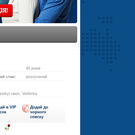
ІЯ!
40 років
ий стан:
розлучений
nskyi raion, Verbivka
ай в VIP
Додай до
сок
чорного
списку
ти
діслати
Надіслати