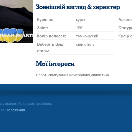
посмішку
поцілунок
на
шампан
нап
Зовнішній вигляд & характер
автомобілі
Куріння:
курю
Алкого
Зріст:
196
Статур
Колір волосся:
темно-русий
Колір 
Виберіть Ваш
свій стиль
стиль:
Мої інтереси
Спорт ,спілкування,номерологія,лінгвістика
 українок, білорусок і росіянок.
а та
Положення
.