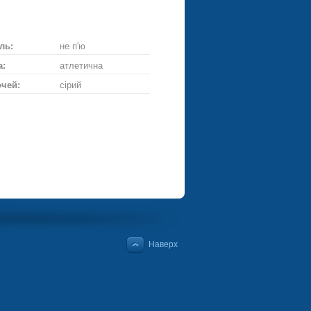
ське
ій
троянду
ль:
не п'ю
а:
атлетична
очей:
сірий
Наверх