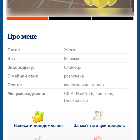
Про мене
Стать:
Жінка
Вік:
56 років
Знак зодіаку:
Стрілець
Сімейний стан:
розлучена
Освіта:
коледж(вища школа)
Місцезнаходження:
США, New York, Tompkins,
Brooktondale
Написати повідомлення
Запам'ятати цей профіль