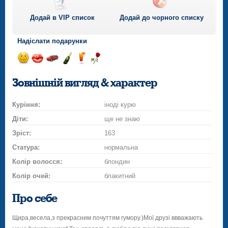
Додай в VIP список
Додай до чорного списку
Надіслати подарунки
Відправ
Відправ
Поїздка
Надіслати
Надіслати
Надіслати
посмішку
поцілунок
на
шампанське
напій
троянду
Зовнішній вигляд & характер
автомобілі
Куріння:
іноді курю
Діти:
ще не знаю
Зріст:
163
Статура:
нормальна
Колір волосся:
блондин
Колір очей:
блакитний
Про себе
Щира,весела,з прекрасним почуттям гумору.)Мої друзі ввважають