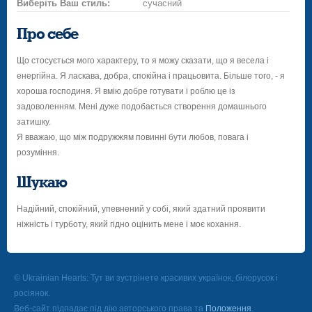
Виберіть Ваш стиль:
сучасний
Про себе
Що стосується мого характеру, то я можу сказати, що я весела і
енергійна. Я ласкава, добра, спокійна і працьовита. Більше того, - я
хороша господиня. Я вмію добре готувати і роблю це із
задоволенням. Мені дуже подобається створення домашнього
затишку.
Я вважаю, що між подружжям повинні бути любов, повага і
розуміння.
Шукаю
Надійний, спокійний, упевнений у собі, який здатний проявити
ніжність і турботу, який гідно оцінить мене і моє кохання.
© Ukrainian Hearts: Тут ви зустрінете красивих українок, білорусок і
росіянок.
Веб-сайт підпадає під дію авторського права та
Положення
.