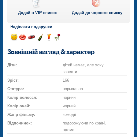
Додай в VIP список
Додай до чорного списку
Надіслати подарунки
Відправ
Відправ
Поїздка
Надіслати
Надіслати
Надіслати
посмішку
поцілунок
на
шампанське
напій
троянду
Зовнішній вигляд & характер
автомобілі
Діти:
дітей немає, але хочу
завести
Зріст:
166
Статура:
нормальна
Колір волосся:
чорний
Колір очей:
чорний
Жанр фільму:
комедії
Відпочинок:
подорожуючи по країні,
вдома