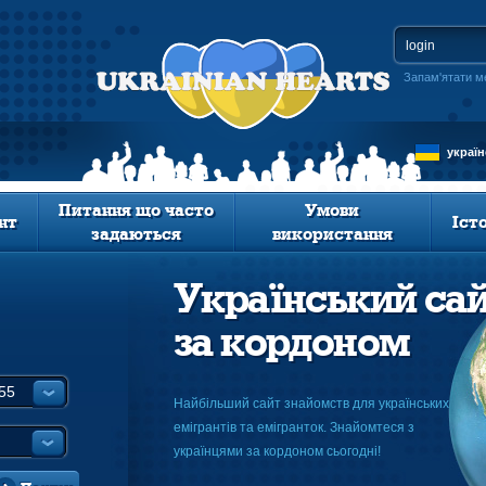
Запам'ятати м
украї
Питання що часто
Умови
нт
Іст
задаються
використання
Український са
за кордоном
Найбільший сайт знайомств для українських
емігрантів та емігранток. Знайомтеся з
українцями за кордоном сьогодні!