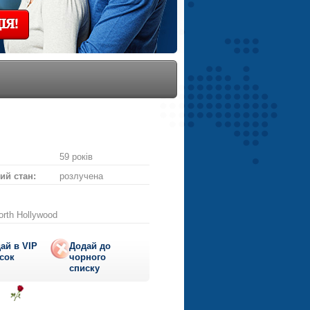
ІЯ!
59 років
ий стан:
розлучена
orth Hollywood
ай в VIP
Додай до
сок
чорного
списку
ти
діслати
Надіслати