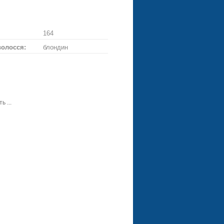
ське
ій
троянду
164
волосся:
блондин
ь ...