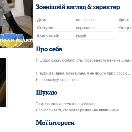
посмішку
поцілунок
на
шампан
нап
Зовнішній вигляд & характер
автомобілі
Діти:
ще не знаю
Зріст:
Статура:
нормальна
Колір 
Колір очей:
карий
Про себе
Я шукаю цікаву особистість, посередність мене не цікавит
Я відкрита, вірна, божевільна, я не люблю ігри з собою...
Нененавиджу стереотипи ...
Шукаю
Того, хто вміє спілкуватися з жінкою ..
Спонсори та ті, хто шукає розваг - не пишіть мені.
Мої інтереси