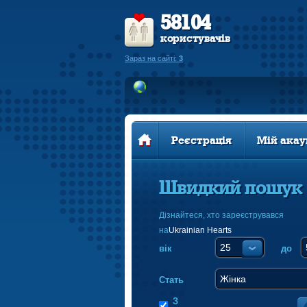
58104
користувачів
Зараз на сайті:
3
Реєстрація
Мій акау
Швидкий пошук
Дізнайтеся, хто зареєструвався
на
Ukrainian Hearts
вік
до
Стать
З