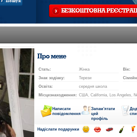
Пошук
БЕЗКОШТОВНА РЕЄСТРАЦ
Про мене
Стать:
Жінка
Вік:
Знак зодіаку:
Терези
Сімейн
Освіта:
середня школа
Місцезнаходження:
США, California, Los Angeles, N
Написати
Запам'ятати
Дод
повідомлення
цей
спи
профіль
Надіслати подарунки
Відправ
Відправ
Поїздка
Надісла
На