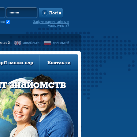
Логін
ене
Забули пароль або ім'я
користувача?
нський
англійська
польський
орії наших пар
Контакти
йт знайомств