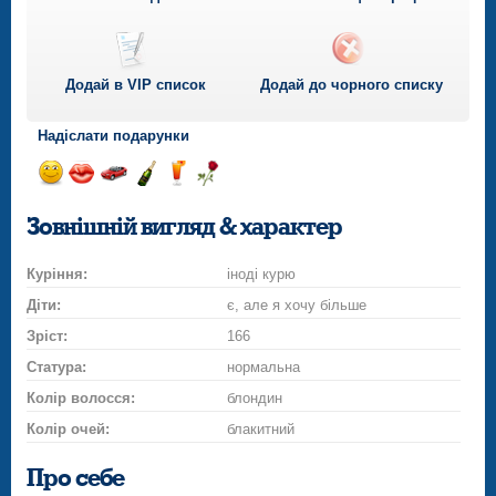
Додай в VIP список
Додай до чорного списку
Надіслати подарунки
Відправ
Відправ
Поїздка
Надіслати
Надіслати
Надіслати
посмішку
поцілунок
на
шампанське
напій
троянду
Зовнішній вигляд & характер
автомобілі
Куріння:
іноді курю
Діти:
є, але я хочу більше
Зріст:
166
Статура:
нормальна
Колір волосся:
блондин
Колір очей:
блакитний
Про себе