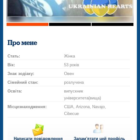
Про мене
Стать:
Жінка
Вік:
53 років
Знак зодіаку:
Овен
Сімейний стан:
розлучена
Освіта:
випускник
університета(вища)
Місцезнаходження:
США, Arizona, Navajo,
Cibecue
Написати повідомлення
Запам'ятати цей профіль