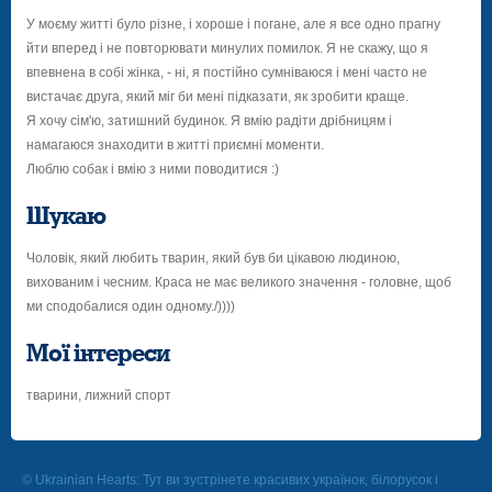
У моєму житті було різне, і хороше і погане, але я все одно прагну
йти вперед і не повторювати минулих помилок. Я не скажу, що я
впевнена в собі жінка, - ні, я постійно сумніваюся і мені часто не
вистачає друга, який міг би мені підказати, як зробити краще.
Я хочу сім'ю, затишний будинок. Я вмію радіти дрібницям і
намагаюся знаходити в житті приємні моменти.
Люблю собак і вмію з ними поводитися :)
Шукаю
Чоловік, який любить тварин, який був би цікавою людиною,
вихованим і чесним. Краса не має великого значення - головне, щоб
ми сподобалися один одному./))))
Мої інтереси
тварини, лижний спорт
© Ukrainian Hearts: Тут ви зустрінете красивих українок, білорусок і