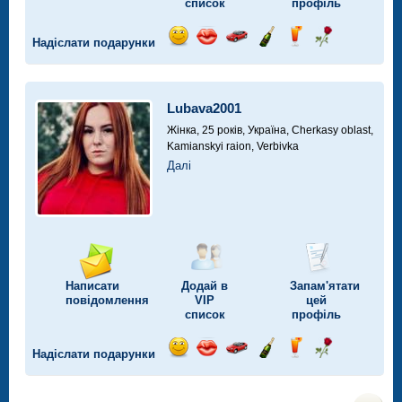
список
профіль
Надіслати подарунки
Відправ
Відправ
Поїздка
Надіслати
Надіслати
Надіслати
посмішку
поцілунок
на
шампанське
напій
троянду
автомобілі
Lubava2001
Жінка, 25 років,
Україна, Cherkasy oblast,
Kamianskyi raion, Verbivka
Далі
Написати
Додай в
Запам'ятати
повідомлення
VIP
цей
список
профіль
Надіслати подарунки
Відправ
Відправ
Поїздка
Надіслати
Надіслати
Надіслати
посмішку
поцілунок
на
шампанське
напій
троянду
автомобілі