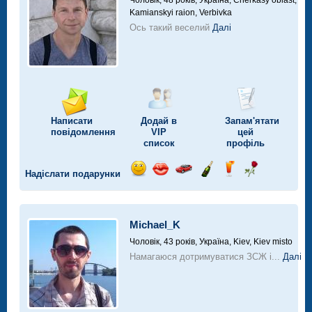
Чоловік, 48 років,
Україна, Cherkasy oblast,
Kamianskyi raion, Verbivka
Ось такий веселий
Далі
Написати
Додай в
Запам'ятати
повідомлення
VIP
цей
список
профіль
Надіслати подарунки
Відправ
Відправ
Поїздка
Надіслати
Надіслати
Надіслати
посмішку
поцілунок
на
шампанське
напій
троянду
автомобілі
Michael_K
Чоловік, 43 років,
Україна, Kiev, Kiev misto
Намагаюся дотримуватися ЗСЖ і...
Далі