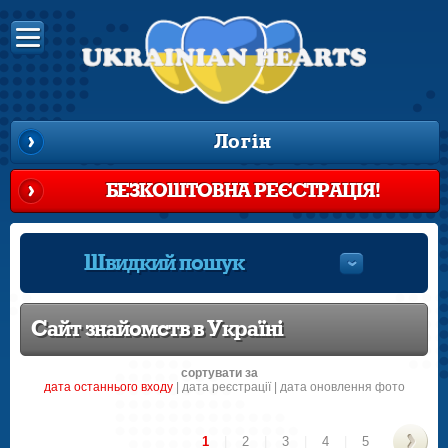
Логін
БЕЗКОШТОВНА РЕЄСТРАЦІЯ!
Швидкий пошук
Сайт знайомств в Україні
сортувати за
датa останнього входу
|
датa реєстрації
|
дата оновлення фото
1
|
2
|
3
|
4
|
5