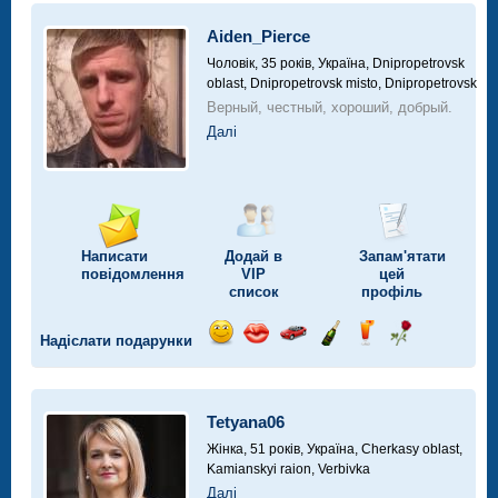
автомобілі
Aiden_Pierce
Чоловік, 35 років,
Україна, Dnipropetrovsk
oblast, Dnipropetrovsk misto, Dnipropetrovsk
Верный, честный, хороший, добрый.
Далі
Написати
Додай в
Запам'ятати
повідомлення
VIP
цей
список
профіль
Надіслати подарунки
Відправ
Відправ
Поїздка
Надіслати
Надіслати
Надіслати
посмішку
поцілунок
на
шампанське
напій
троянду
автомобілі
Tetyana06
Жінка, 51 років,
Україна, Cherkasy oblast,
Kamianskyi raion, Verbivka
Далі