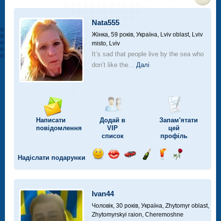
>
Nata555
Жінка, 59 років,
Україна, Lviv oblast, Lviv
misto, Lviv
It’s sad that people live by the sea who
don’t like the...
Далі
Написати
Додай в
Запам'ятати
повідомлення
VIP
цей
список
профіль
Надіслати подарунки
Відправ
Відправ
Поїздка
Надіслати
Надіслати
Надіслати
посмішку
поцілунок
на
шампанське
напій
троянду
автомобілі
Ivan44
Чоловік, 30 років,
Україна, Zhytomyr oblast,
Zhytomyrskyi raion, Cheremoshne