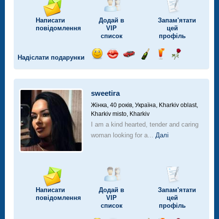
Написати
Додай в
Запам'ятати
повідомлення
VIP
цей
список
профіль
Надіслати подарунки
Відправ
Відправ
Поїздка
Надіслати
Надіслати
Надіслати
посмішку
поцілунок
на
шампанське
напій
троянду
автомобілі
sweetira
Жінка, 40 років,
Україна, Kharkiv oblast,
Kharkiv misto, Kharkiv
I am a kind hearted, tender and caring
woman looking for a...
Далі
Написати
Додай в
Запам'ятати
повідомлення
VIP
цей
список
профіль