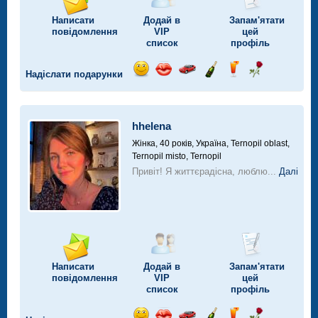
Написати
Додай в
Запам'ятати
повідомлення
VIP
цей
список
профіль
Надіслати подарунки
Відправ
Відправ
Поїздка
Надіслати
Надіслати
Надіслати
посмішку
поцілунок
на
шампанське
напій
троянду
автомобілі
hhelena
Жінка, 40 років,
Україна, Ternopil oblast,
Ternopil misto, Ternopil
Привіт! Я життєрадісна, люблю...
Далі
Написати
Додай в
Запам'ятати
повідомлення
VIP
цей
список
профіль