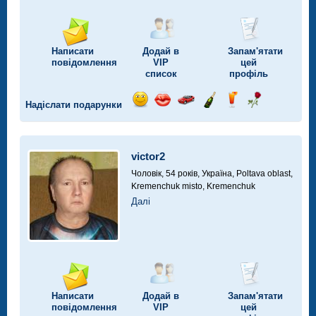
Написати
Додай в
Запам'ятати
повідомлення
VIP
цей
список
профіль
Надіслати подарунки
Відправ
Відправ
Поїздка
Надіслати
Надіслати
Надіслати
посмішку
поцілунок
на
шампанське
напій
троянду
автомобілі
victor2
Чоловік, 54 років,
Україна, Poltava oblast,
Kremenchuk misto, Kremenchuk
Далі
Написати
Додай в
Запам'ятати
повідомлення
VIP
цей