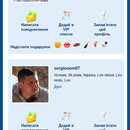
Написати
Додай в
Запам'ятати
повідомлення
VIP
цей
список
профіль
Надіслати подарунки
Відправ
Відправ
Поїздка
Надіслати
Надіслати
Надіслати
посмішку
поцілунок
на
шампанське
напій
троянду
автомобілі
sergiosem07
Чоловік, 46 років,
Україна, Lviv oblast, Lviv
misto, Lviv
Далі
Написати
Додай в
Запам'ятати