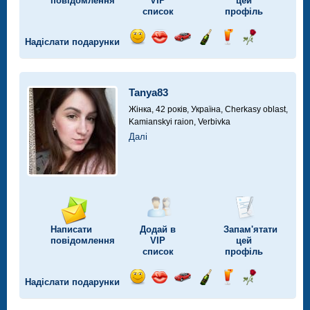
повідомлення
VIP
цей
список
профіль
Надіслати подарунки
Відправ
Відправ
Поїздка
Надіслати
Надіслати
Надіслати
посмішку
поцілунок
на
шампанське
напій
троянду
автомобілі
Tanya83
Жінка, 42 років,
Україна, Cherkasy oblast,
Kamianskyi raion, Verbivka
Далі
Написати
Додай в
Запам'ятати
повідомлення
VIP
цей
список
профіль
Надіслати подарунки
Відправ
Відправ
Поїздка
Надіслати
Надіслати
Надіслати
посмішку
поцілунок
на
шампанське
напій
троянду