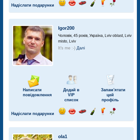
Надіслати подарунки
Відправ
Відправ
Поїздка
Надіслати
Надіслати
Надіслати
посмішку
поцілунок
на
шампанське
напій
троянду
автомобілі
Igor200
Чоловік, 45 років,
Україна, Lviv oblast, Lviv
misto, Lviv
It's me :-)
Далі
Написати
Додай в
Запам'ятати
повідомлення
VIP
цей
список
профіль
Надіслати подарунки
Відправ
Відправ
Поїздка
Надіслати
Надіслати
Надіслати
посмішку
поцілунок
на
шампанське
напій
троянду
автомобілі
ola1