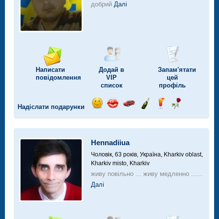
добрий
Далі
Написати
Додай в
Запам'ятати
повідомлення
VIP
цей
список
профіль
Надіслати подарунки
Відправ
Відправ
Поїздка
Надіслати
Надіслати
Надіслати
посмішку
поцілунок
на
шампанське
напій
троянду
автомобілі
Hennadiiua
Чоловік, 63 років,
Україна, Kharkiv oblast,
Kharkiv misto, Kharkiv
живу повільно ... живу медленно ......
Далі