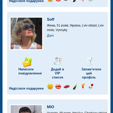
Надіслати подарунки
Відправ
Відправ
Поїздка
Надіслати
Надіслати
Надіслати
посмішку
поцілунок
на
шампанське
напій
троянду
автомобілі
Soff
Жінка, 51 років,
Україна, Lviv oblast, Lviv
misto, Vynnyky
Далі
Написати
Додай в
Запам'ятати
повідомлення
VIP
цей
список
профіль
Надіслати подарунки
Відправ
Відправ
Поїздка
Надіслати
Надіслати
Надіслати
посмішку
поцілунок
на
шампанське
напій
троянду
автомобілі
MIO