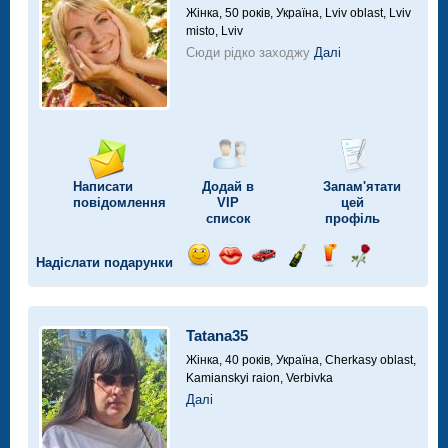
Жінка, 50 років,
Україна, Lviv oblast, Lviv
misto, Lviv
Сюди рідко заходжу
Далі
Написати
Додай в
Запам'ятати
повідомлення
VIP
цей
список
профіль
Надіслати подарунки
Відправ
Відправ
Поїздка
Надіслати
Надіслати
Надіслати
посмішку
поцілунок
на
шампанське
напій
троянду
автомобілі
Tatana35
Жінка, 40 років,
Україна, Cherkasy oblast,
Kamianskyi raion, Verbivka
Далі