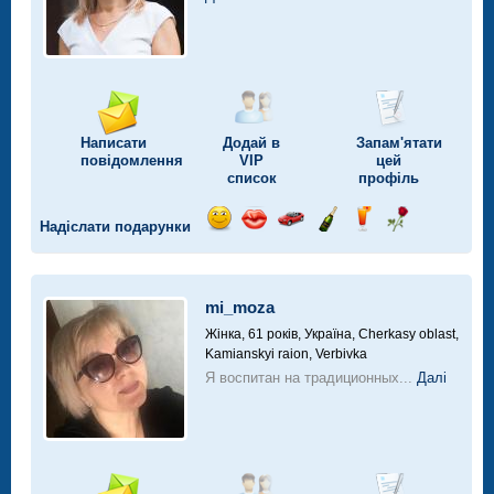
Написати
Додай в
Запам'ятати
повідомлення
VIP
цей
список
профіль
Надіслати подарунки
Відправ
Відправ
Поїздка
Надіслати
Надіслати
Надіслати
посмішку
поцілунок
на
шампанське
напій
троянду
автомобілі
mi_moza
Жінка, 61 років,
Україна, Cherkasy oblast,
Kamianskyi raion, Verbivka
Я воспитан на традиционных...
Далі