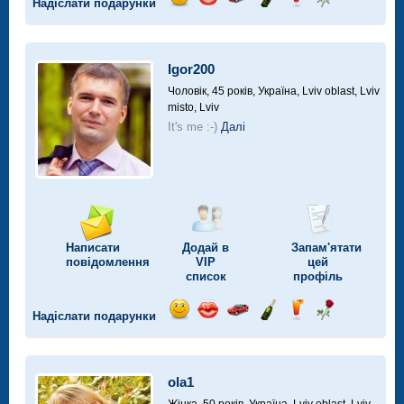
Надіслати подарунки
Відправ
Відправ
Поїздка
Надіслати
Надіслати
Надіслати
посмішку
поцілунок
на
шампанське
напій
троянду
автомобілі
Igor200
Чоловік, 45 років,
Україна, Lviv oblast, Lviv
misto, Lviv
It's me :-)
Далі
Написати
Додай в
Запам'ятати
повідомлення
VIP
цей
список
профіль
Надіслати подарунки
Відправ
Відправ
Поїздка
Надіслати
Надіслати
Надіслати
посмішку
поцілунок
на
шампанське
напій
троянду
автомобілі
ola1