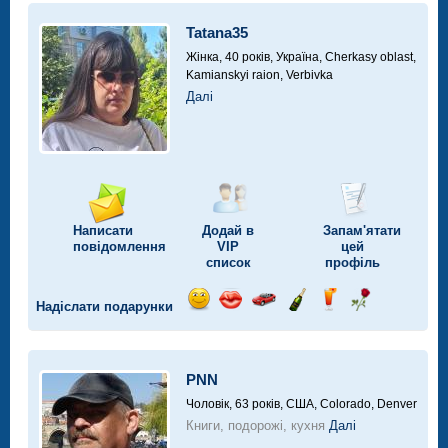
автомобілі
Tatana35
Жінка, 40 років,
Україна, Cherkasy oblast,
Kamianskyi raion, Verbivka
Далі
Написати
Додай в
Запам'ятати
повідомлення
VIP
цей
список
профіль
Надіслати подарунки
Відправ
Відправ
Поїздка
Надіслати
Надіслати
Надіслати
посмішку
поцілунок
на
шампанське
напій
троянду
автомобілі
PNN
Чоловік, 63 років,
США, Colorado, Denver
Книги, подорожі, кухня
Далі