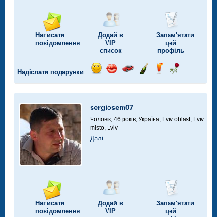
Написати
Додай в
Запам'ятати
повідомлення
VIP
цей
список
профіль
Надіслати подарунки
Відправ
Відправ
Поїздка
Надіслати
Надіслати
Надіслати
посмішку
поцілунок
на
шампанське
напій
троянду
автомобілі
sergiosem07
Чоловік, 46 років,
Україна, Lviv oblast, Lviv
misto, Lviv
Далі
Написати
Додай в
Запам'ятати
повідомлення
VIP
цей