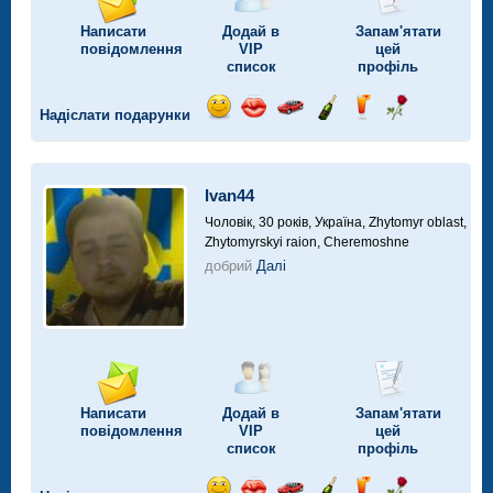
Написати
Додай в
Запам'ятати
повідомлення
VIP
цей
список
профіль
Надіслати подарунки
Відправ
Відправ
Поїздка
Надіслати
Надіслати
Надіслати
посмішку
поцілунок
на
шампанське
напій
троянду
автомобілі
Ivan44
Чоловік, 30 років,
Україна, Zhytomyr oblast,
Zhytomyrskyi raion, Cheremoshne
добрий
Далі
Написати
Додай в
Запам'ятати
повідомлення
VIP
цей
список
профіль