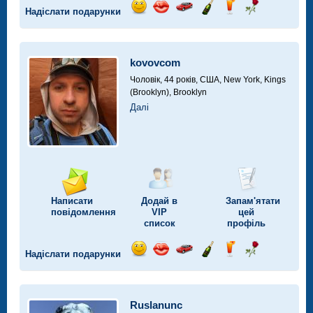
Надіслати подарунки
Відправ
Відправ
Поїздка
Надіслати
Надіслати
Надіслати
посмішку
поцілунок
на
шампанське
напій
троянду
автомобілі
kovovcom
Чоловік, 44 років,
США, New York, Kings
(Brooklyn), Brooklyn
Далі
Написати
Додай в
Запам'ятати
повідомлення
VIP
цей
список
профіль
Надіслати подарунки
Відправ
Відправ
Поїздка
Надіслати
Надіслати
Надіслати
посмішку
поцілунок
на
шампанське
напій
троянду
автомобілі
Ruslanunc