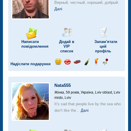
Верный, честный, хороший, добрый.
Далі
Написати
Додай в
Запам'ятати
повідомлення
VIP
цей
список
профіль
Надіслати подарунки
Відправ
Відправ
Поїздка
Надіслати
Надіслати
Надіслати
посмішку
поцілунок
на
шампанське
напій
троянду
автомобілі
Nata555
Жінка, 59 років,
Україна, Lviv oblast, Lviv
misto, Lviv
It’s sad that people live by the sea who
don’t like the...
Далі