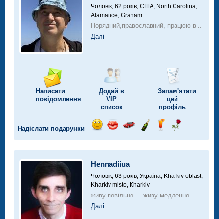
Чоловік, 62 років,
США, North Carolina,
Alamance, Graham
Порядний,православний, працюю в...
Далі
Написати
Додай в
Запам'ятати
повідомлення
VIP
цей
список
профіль
Надіслати подарунки
Відправ
Відправ
Поїздка
Надіслати
Надіслати
Надіслати
посмішку
поцілунок
на
шампанське
напій
троянду
автомобілі
Hennadiiua
Чоловік, 63 років,
Україна, Kharkiv oblast,
Kharkiv misto, Kharkiv
живу повільно ... живу медленно ......
Далі