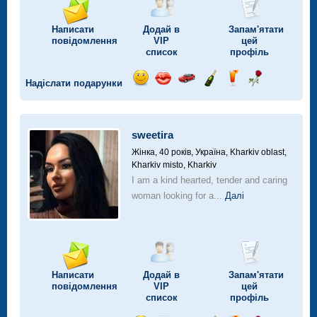
Написати
Додай в
Запам'ятати
повідомлення
VIP
цей
список
профіль
Надіслати подарунки
Відправ
Відправ
Поїздка
Надіслати
Надіслати
Надіслати
посмішку
поцілунок
на
шампанське
напій
троянду
автомобілі
sweetira
Жінка, 40 років,
Україна, Kharkiv oblast,
Kharkiv misto, Kharkiv
I am a kind hearted, tender and caring
woman looking for a...
Далі
Написати
Додай в
Запам'ятати
повідомлення
VIP
цей
список
профіль