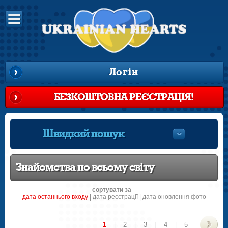
Логін
БЕЗКОШТОВНА РЕЄСТРАЦІЯ!
Швидкий пошук
Знайомства по всьому світу
сортувати за
датa останнього входу
|
датa реєстрації
|
дата оновлення фото
1
|
2
|
3
|
4
|
5