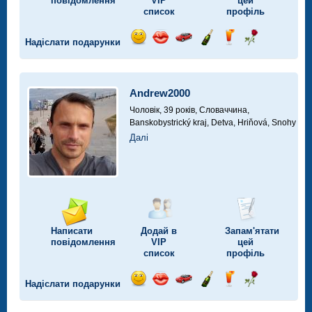
повідомлення
VIP
цей
список
профіль
Надіслати подарунки
Відправ
Відправ
Поїздка
Надіслати
Надіслати
Надіслати
посмішку
поцілунок
на
шампанське
напій
троянду
автомобілі
Andrew2000
Чоловік, 39 років,
Словаччина,
Banskobystrický kraj, Detva, Hriňová, Snohy
Далі
Написати
Додай в
Запам'ятати
повідомлення
VIP
цей
список
профіль
Надіслати подарунки
Відправ
Відправ
Поїздка
Надіслати
Надіслати
Надіслати
посмішку
поцілунок
на
шампанське
напій
троянду