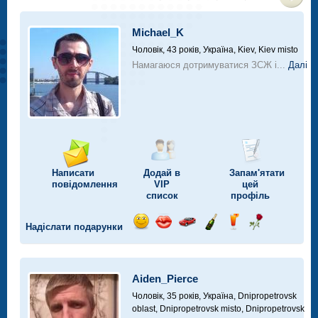
>
Michael_K
Чоловік, 43 років,
Україна, Kiev, Kiev misto
Намагаюся дотримуватися ЗСЖ і...
Далі
Написати
Додай в
Запам'ятати
повідомлення
VIP
цей
список
профіль
Надіслати подарунки
Відправ
Відправ
Поїздка
Надіслати
Надіслати
Надіслати
посмішку
поцілунок
на
шампанське
напій
троянду
автомобілі
Aiden_Pierce
Чоловік, 35 років,
Україна, Dnipropetrovsk
oblast, Dnipropetrovsk misto, Dnipropetrovsk