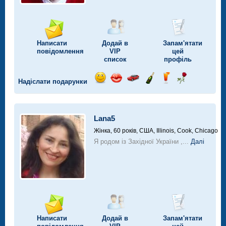
Написати
Додай в
Запам'ятати
повідомлення
VIP
цей
список
профіль
Надіслати подарунки
Відправ
Відправ
Поїздка
Надіслати
Надіслати
Надіслати
посмішку
поцілунок
на
шампанське
напій
троянду
автомобілі
Lana5
Жінка, 60 років,
США, Illinois, Cook, Chicago
Я родом із Західної України ,...
Далі
Написати
Додай в
Запам'ятати