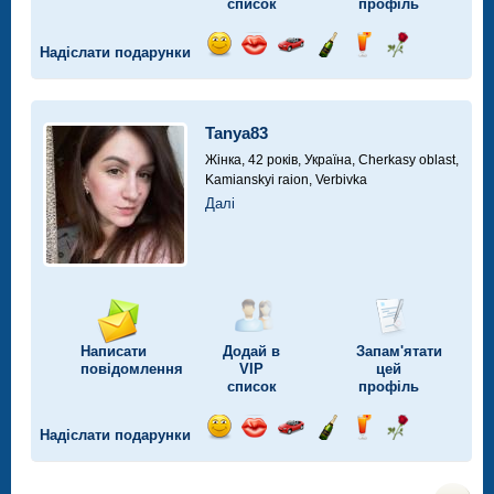
список
профіль
Надіслати подарунки
Відправ
Відправ
Поїздка
Надіслати
Надіслати
Надіслати
посмішку
поцілунок
на
шампанське
напій
троянду
автомобілі
Tanya83
Жінка, 42 років,
Україна, Cherkasy oblast,
Kamianskyi raion, Verbivka
Далі
Написати
Додай в
Запам'ятати
повідомлення
VIP
цей
список
профіль
Надіслати подарунки
Відправ
Відправ
Поїздка
Надіслати
Надіслати
Надіслати
посмішку
поцілунок
на
шампанське
напій
троянду
автомобілі