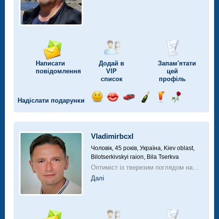
Написати
Додай в
Запам'ятати
повідомлення
VIP
цей
список
профіль
Надіслати подарунки
Відправ
Відправ
Поїздка
Надіслати
Надіслати
Надіслати
посмішку
поцілунок
на
шампанське
напій
троянду
автомобілі
Vladimirbcxl
Чоловік, 45 років,
Україна, Kiev oblast,
Bilotserkivskyi raion, Bila Tserkva
Оптиміст із тверезим поглядом на...
Далі