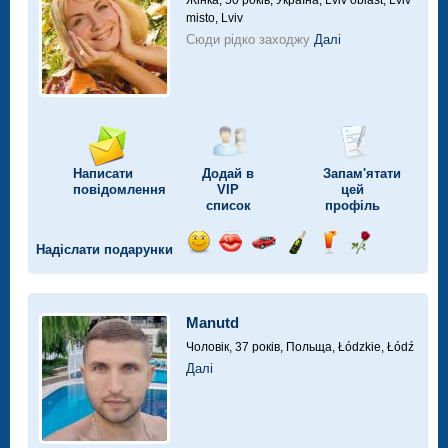
Жінка, 50 років,
Україна, Lviv oblast, Lviv
misto, Lviv
Сюди рідко заходжу
Далі
Написати
Додай в
Запам'ятати
повідомлення
VIP
цей
список
профіль
Надіслати подарунки
Відправ
Відправ
Поїздка
Надіслати
Надіслати
Надіслати
посмішку
поцілунок
на
шампанське
напій
троянду
автомобілі
Manutd
Чоловік, 37 років,
Польща, Łódzkie, Łódź
Далі