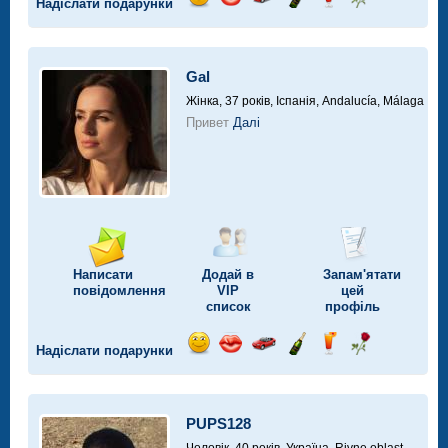
Надіслати подарунки
Відправ
Відправ
Поїздка
Надіслати
Надіслати
Надіслати
посмішку
поцілунок
на
шампанське
напій
троянду
автомобілі
Gal
Жінка, 37 років,
Іспанія, Andalucía, Málaga
Привет
Далі
Написати
Додай в
Запам'ятати
повідомлення
VIP
цей
список
профіль
Надіслати подарунки
Відправ
Відправ
Поїздка
Надіслати
Надіслати
Надіслати
посмішку
поцілунок
на
шампанське
напій
троянду
автомобілі
PUPS128