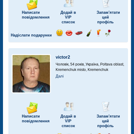
Написати
Додай в
Запам'ятати
повідомлення
VIP
цей
список
профіль
Надіслати подарунки
Відправ
Відправ
Поїздка
Надіслати
Надіслати
Надіслати
посмішку
поцілунок
на
шампанське
напій
троянду
автомобілі
victor2
Чоловік, 54 років,
Україна, Poltava oblast,
Kremenchuk misto, Kremenchuk
Далі
Написати
Додай в
Запам'ятати
повідомлення
VIP
цей
список
профіль