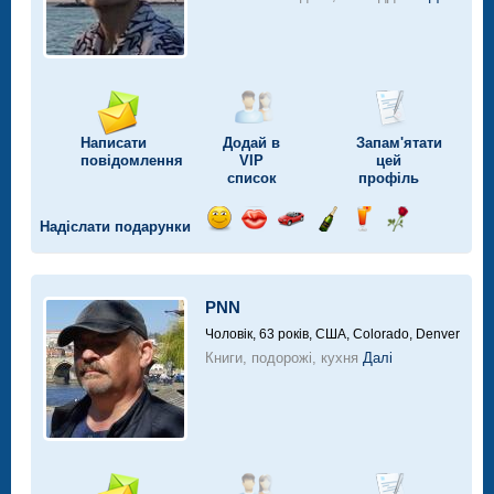
Написати
Додай в
Запам'ятати
повідомлення
VIP
цей
список
профіль
Надіслати подарунки
Відправ
Відправ
Поїздка
Надіслати
Надіслати
Надіслати
посмішку
поцілунок
на
шампанське
напій
троянду
автомобілі
PNN
Чоловік, 63 років,
США, Colorado, Denver
Книги, подорожі, кухня
Далі