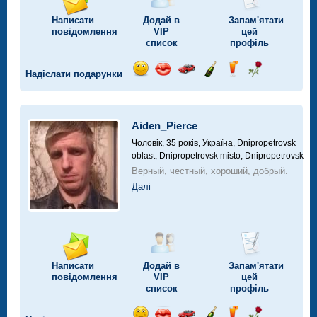
Написати
Додай в
Запам'ятати
повідомлення
VIP
цей
список
профіль
Надіслати подарунки
Відправ
Відправ
Поїздка
Надіслати
Надіслати
Надіслати
посмішку
поцілунок
на
шампанське
напій
троянду
автомобілі
Aiden_Pierce
Чоловік, 35 років,
Україна, Dnipropetrovsk
oblast, Dnipropetrovsk misto, Dnipropetrovsk
Верный, честный, хороший, добрый.
Далі
Написати
Додай в
Запам'ятати
повідомлення
VIP
цей
список
профіль