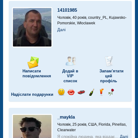
автомобілі
14101985
Чоловік, 40 років,
country_PL, Kujawsko-
Pomorskie, Włocławek
Далі
Написати
Додай в
Запам'ятати
повідомлення
VIP
цей
список
профіль
Надіслати подарунки
Відправ
Відправ
Поїздка
Надіслати
Надіслати
Надіслати
посмішку
поцілунок
на
шампанське
напій
троянду
автомобілі
_maykla
Чоловік, 25 років,
США, Florida, Pinellas,
Clearwater
Я спокійна людина, яка віддає...
Далі