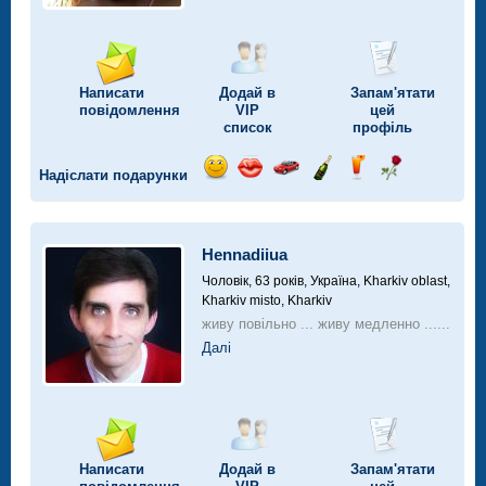
Написати
Додай в
Запам'ятати
повідомлення
VIP
цей
список
профіль
Надіслати подарунки
Відправ
Відправ
Поїздка
Надіслати
Надіслати
Надіслати
посмішку
поцілунок
на
шампанське
напій
троянду
автомобілі
Hennadiiua
Чоловік, 63 років,
Україна, Kharkiv oblast,
Kharkiv misto, Kharkiv
живу повільно ... живу медленно ......
Далі
Написати
Додай в
Запам'ятати