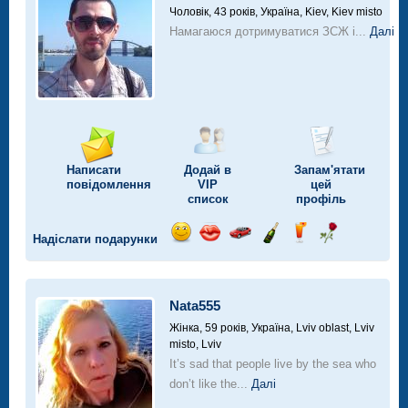
Чоловік, 43 років,
Україна, Kiev, Kiev misto
Намагаюся дотримуватися ЗСЖ і...
Далі
Написати
Додай в
Запам'ятати
повідомлення
VIP
цей
список
профіль
Надіслати подарунки
Відправ
Відправ
Поїздка
Надіслати
Надіслати
Надіслати
посмішку
поцілунок
на
шампанське
напій
троянду
автомобілі
Nata555
Жінка, 59 років,
Україна, Lviv oblast, Lviv
misto, Lviv
It’s sad that people live by the sea who
don’t like the...
Далі