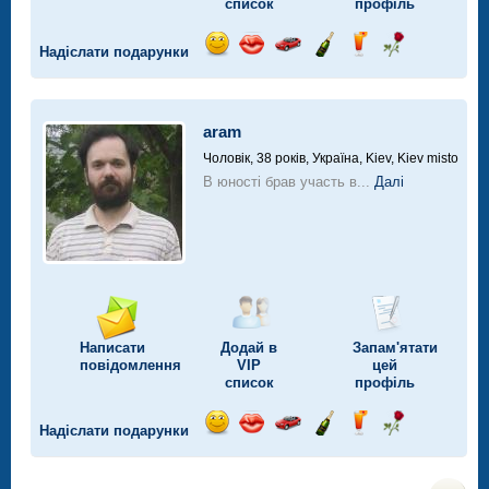
список
профіль
Надіслати подарунки
Відправ
Відправ
Поїздка
Надіслати
Надіслати
Надіслати
посмішку
поцілунок
на
шампанське
напій
троянду
автомобілі
aram
Чоловік, 38 років,
Україна, Kiev, Kiev misto
В юності брав участь в...
Далі
Написати
Додай в
Запам'ятати
повідомлення
VIP
цей
список
профіль
Надіслати подарунки
Відправ
Відправ
Поїздка
Надіслати
Надіслати
Надіслати
посмішку
поцілунок
на
шампанське
напій
троянду
автомобілі