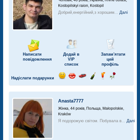
Чоловік, 40 років,
Україна, Rivne oblast,
Kostopilskyi raion, Kostopil
Добрий,енергійний,з хорошим...
Далі
Написати
Додай в
Запам'ятати
повідомлення
VIP
цей
список
профіль
Надіслати подарунки
Відправ
Відправ
Поїздка
Надіслати
Надіслати
Надіслати
посмішку
поцілунок
на
шампанське
напій
троянду
автомобілі
Anasta7777
Жінка, 44 років,
Польща, Małopolskie,
Kraków
Я подорожую світом. Побувала в...
Далі