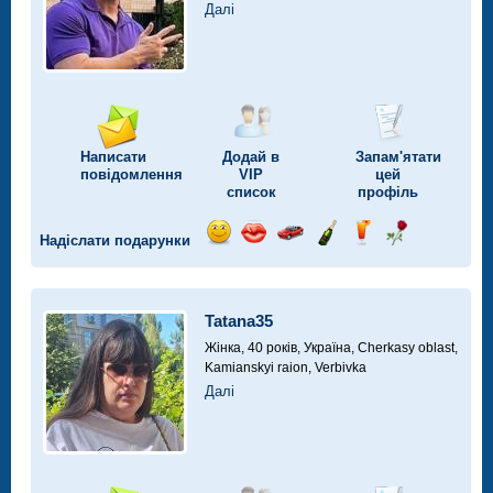
Далі
Написати
Додай в
Запам'ятати
повідомлення
VIP
цей
список
профіль
Надіслати подарунки
Відправ
Відправ
Поїздка
Надіслати
Надіслати
Надіслати
посмішку
поцілунок
на
шампанське
напій
троянду
автомобілі
Tatana35
Жінка, 40 років,
Україна, Cherkasy oblast,
Kamianskyi raion, Verbivka
Далі