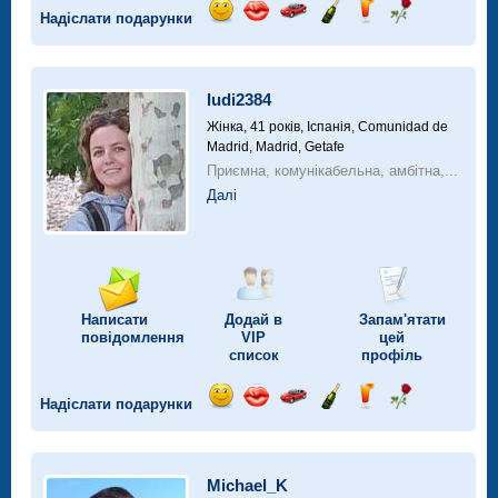
Надіслати подарунки
Відправ
Відправ
Поїздка
Надіслати
Надіслати
Надіслати
посмішку
поцілунок
на
шампанське
напій
троянду
автомобілі
ludi2384
Жінка, 41 років,
Іспанія, Comunidad de
Madrid, Madrid, Getafe
Приємна, комунікабельна, амбітна,...
Далі
Написати
Додай в
Запам'ятати
повідомлення
VIP
цей
список
профіль
Надіслати подарунки
Відправ
Відправ
Поїздка
Надіслати
Надіслати
Надіслати
посмішку
поцілунок
на
шампанське
напій
троянду
автомобілі
Michael_K