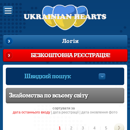
Логін
БЕЗКОШТОВНА РЕЄСТРАЦІЯ!
Швидкий пошук
Знайомства по всьому світу
сортувати за
датa останнього входу
|
датa реєстрації
|
дата оновлення фото
1
|
2
|
3
|
4
|
5