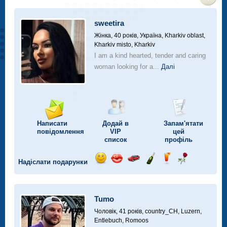
>
sweetira
Жінка, 40 років,
Україна, Kharkiv oblast,
Kharkiv misto, Kharkiv
I am a kind hearted, tender and caring
woman looking for a...
Далі
Написати
Додай в
Запам'ятати
повідомлення
VIP
цей
список
профіль
Надіслати подарунки
Відправ
Відправ
Поїздка
Надіслати
Надіслати
Надіслати
посмішку
поцілунок
на
шампанське
напій
троянду
автомобілі
Tumo
Чоловік, 41 років,
country_CH, Luzern,
Entlebuch, Romoos