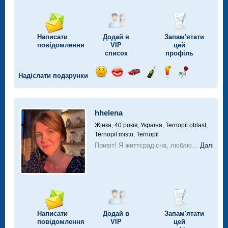
Написати
Додай в
Запам'ятати
повідомлення
VIP
цей
список
профіль
Надіслати подарунки
Відправ
Відправ
Поїздка
Надіслати
Надіслати
Надіслати
посмішку
поцілунок
на
шампанське
напій
троянду
автомобілі
hhelena
Жінка, 40 років,
Україна, Ternopil oblast,
Ternopil misto, Ternopil
Привіт! Я життєрадісна, люблю...
Далі
Написати
Додай в
Запам'ятати
повідомлення
VIP
цей