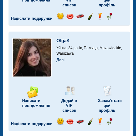
повідомлення
VIP
цей
список
профіль
Надіслати подарунки
Відправ
Відправ
Поїздка
Надіслати
Надіслати
Надіслати
посмішку
поцілунок
на
шампанське
напій
троянду
автомобілі
OlgaK
Жінка, 34 років,
Польща, Mazowieckie,
Warszawa
Далі
Написати
Додай в
Запам'ятати
повідомлення
VIP
цей
список
профіль
Надіслати подарунки
Відправ
Відправ
Поїздка
Надіслати
Надіслати
Надіслати
посмішку
поцілунок
на
шампанське
напій
троянду