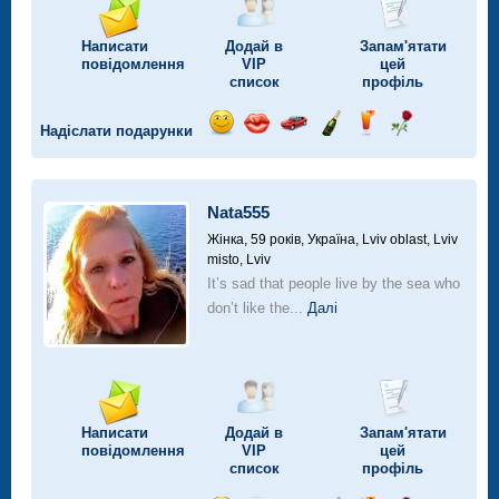
Написати
Додай в
Запам'ятати
повідомлення
VIP
цей
список
профіль
Надіслати подарунки
Відправ
Відправ
Поїздка
Надіслати
Надіслати
Надіслати
посмішку
поцілунок
на
шампанське
напій
троянду
автомобілі
Nata555
Жінка, 59 років,
Україна, Lviv oblast, Lviv
misto, Lviv
It’s sad that people live by the sea who
don’t like the...
Далі
Написати
Додай в
Запам'ятати
повідомлення
VIP
цей
список
профіль