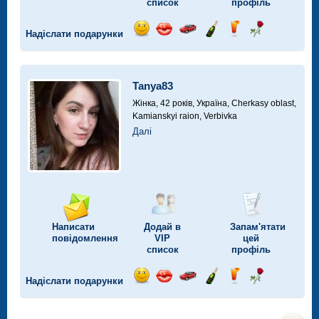
список
профіль
Надіслати подарунки
Відправ
Відправ
Поїздка
Надіслати
Надіслати
Надіслати
посмішку
поцілунок
на
шампанське
напій
троянду
автомобілі
Tanya83
Жінка, 42 років,
Україна, Cherkasy oblast,
Kamianskyi raion, Verbivka
Далі
Написати
Додай в
Запам'ятати
повідомлення
VIP
цей
список
профіль
Надіслати подарунки
Відправ
Відправ
Поїздка
Надіслати
Надіслати
Надіслати
посмішку
поцілунок
на
шампанське
напій
троянду
автомобілі