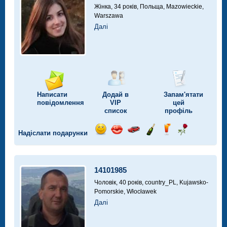
Жінка, 34 років,
Польща, Mazowieckie,
Warszawa
Далі
Написати
Додай в
Запам'ятати
повідомлення
VIP
цей
список
профіль
Надіслати подарунки
Відправ
Відправ
Поїздка
Надіслати
Надіслати
Надіслати
посмішку
поцілунок
на
шампанське
напій
троянду
автомобілі
14101985
Чоловік, 40 років,
country_PL, Kujawsko-
Pomorskie, Włocławek
Далі