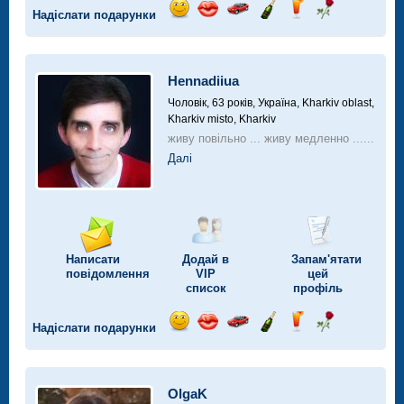
Надіслати подарунки
Відправ
Відправ
Поїздка
Надіслати
Надіслати
Надіслати
посмішку
поцілунок
на
шампанське
напій
троянду
автомобілі
Hennadiiua
Чоловік, 63 років,
Україна, Kharkiv oblast,
Kharkiv misto, Kharkiv
живу повільно ... живу медленно ......
Далі
Написати
Додай в
Запам'ятати
повідомлення
VIP
цей
список
профіль
Надіслати подарунки
Відправ
Відправ
Поїздка
Надіслати
Надіслати
Надіслати
посмішку
поцілунок
на
шампанське
напій
троянду
автомобілі
OlgaK