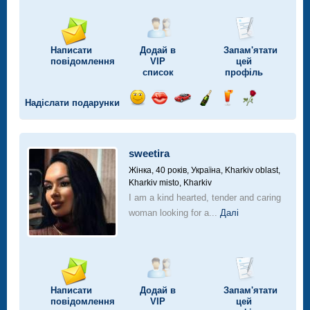
Написати
Додай в
Запам'ятати
повідомлення
VIP
цей
список
профіль
Надіслати подарунки
Відправ
Відправ
Поїздка
Надіслати
Надіслати
Надіслати
посмішку
поцілунок
на
шампанське
напій
троянду
автомобілі
sweetira
Жінка, 40 років,
Україна, Kharkiv oblast,
Kharkiv misto, Kharkiv
I am a kind hearted, tender and caring
woman looking for a...
Далі
Написати
Додай в
Запам'ятати
повідомлення
VIP
цей