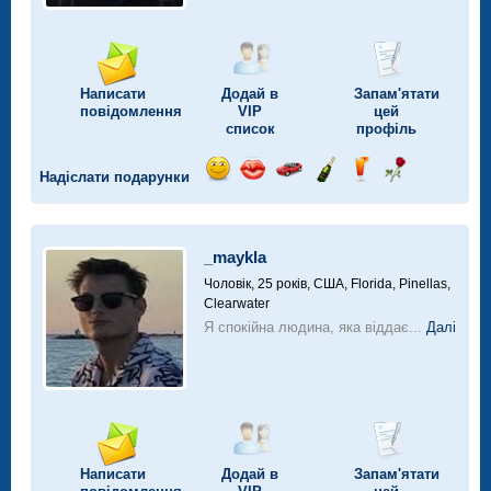
Написати
Додай в
Запам'ятати
повідомлення
VIP
цей
список
профіль
Надіслати подарунки
Відправ
Відправ
Поїздка
Надіслати
Надіслати
Надіслати
посмішку
поцілунок
на
шампанське
напій
троянду
автомобілі
_maykla
Чоловік, 25 років,
США, Florida, Pinellas,
Clearwater
Я спокійна людина, яка віддає...
Далі
Написати
Додай в
Запам'ятати