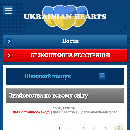
Логін
БЕЗКОШТОВНА РЕЄСТРАЦІЯ!
Швидкий пошук
Знайомства по всьому світу
сортувати за
датa останнього входу
|
датa реєстрації
|
дата оновлення фото
1
|
2
|
3
|
4
|
5