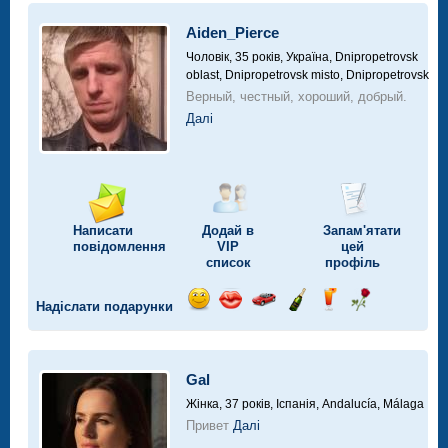
автомобілі
Aiden_Pierce
Чоловік, 35 років,
Україна, Dnipropetrovsk
oblast, Dnipropetrovsk misto, Dnipropetrovsk
Верный, честный, хороший, добрый.
Далі
Написати
Додай в
Запам'ятати
повідомлення
VIP
цей
список
профіль
Надіслати подарунки
Відправ
Відправ
Поїздка
Надіслати
Надіслати
Надіслати
посмішку
поцілунок
на
шампанське
напій
троянду
автомобілі
Gal
Жінка, 37 років,
Іспанія, Andalucía, Málaga
Привет
Далі