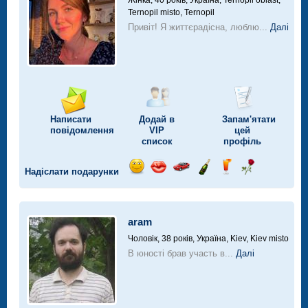
Жінка, 40 років,
Україна, Ternopil oblast,
Ternopil misto, Ternopil
Привіт! Я життєрадісна, люблю...
Далі
Написати
Додай в
Запам'ятати
повідомлення
VIP
цей
список
профіль
Надіслати подарунки
Відправ
Відправ
Поїздка
Надіслати
Надіслати
Надіслати
посмішку
поцілунок
на
шампанське
напій
троянду
автомобілі
aram
Чоловік, 38 років,
Україна, Kiev, Kiev misto
В юності брав участь в...
Далі