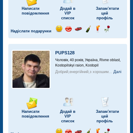
Написати
Додай в
Запам'ятати
повідомлення
VIP
цей
список
профіль
Надіслати подарунки
Відправ
Відправ
Поїздка
Надіслати
Надіслати
Надіслати
посмішку
поцілунок
на
шампанське
напій
троянду
автомобілі
PUPS128
Чоловік, 40 років,
Україна, Rivne oblast,
Kostopilskyi raion, Kostopil
Добрий,енергійний,з хорошим...
Далі
Написати
Додай в
Запам'ятати
повідомлення
VIP
цей
список
профіль