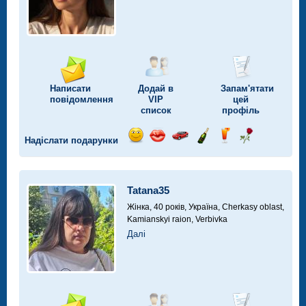
Написати
Додай в
Запам'ятати
повідомлення
VIP
цей
список
профіль
Надіслати подарунки
Відправ
Відправ
Поїздка
Надіслати
Надіслати
Надіслати
посмішку
поцілунок
на
шампанське
напій
троянду
автомобілі
Tatana35
Жінка, 40 років,
Україна, Cherkasy oblast,
Kamianskyi raion, Verbivka
Далі