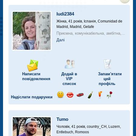
>
ludi2384
Жінка, 41 років,
Іспанія, Comunidad de
Madrid, Madrid, Getafe
Приємна, комунікабельна, амбітна,...
Далі
Написати
Додай в
Запам'ятати
повідомлення
VIP
цей
список
профіль
Надіслати подарунки
Відправ
Відправ
Поїздка
Надіслати
Надіслати
Надіслати
посмішку
поцілунок
на
шампанське
напій
троянду
автомобілі
Tumo
Чоловік, 41 років,
country_CH, Luzern,
Entlebuch, Romoos