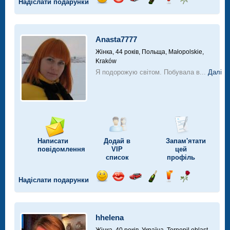
Надіслати подарунки
Відправ
Відправ
Поїздка
Надіслати
Надіслати
Надіслати
посмішку
поцілунок
на
шампанське
напій
троянду
автомобілі
Anasta7777
Жінка, 44 років,
Польща, Małopolskie,
Kraków
Я подорожую світом. Побувала в...
Далі
Написати
Додай в
Запам'ятати
повідомлення
VIP
цей
список
профіль
Надіслати подарунки
Відправ
Відправ
Поїздка
Надіслати
Надіслати
Надіслати
посмішку
поцілунок
на
шампанське
напій
троянду
автомобілі
hhelena