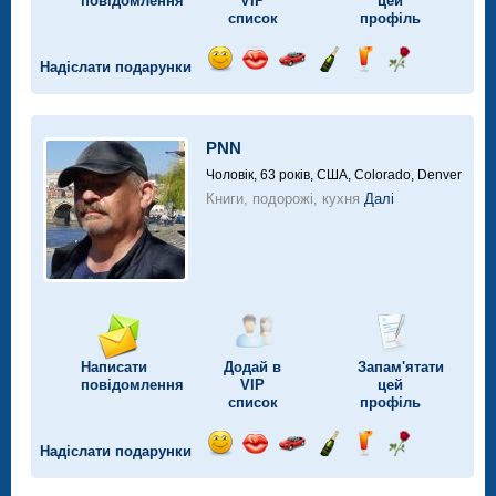
повідомлення
VIP
цей
список
профіль
Надіслати подарунки
Відправ
Відправ
Поїздка
Надіслати
Надіслати
Надіслати
посмішку
поцілунок
на
шампанське
напій
троянду
автомобілі
PNN
Чоловік, 63 років,
США, Colorado, Denver
Книги, подорожі, кухня
Далі
Написати
Додай в
Запам'ятати
повідомлення
VIP
цей
список
профіль
Надіслати подарунки
Відправ
Відправ
Поїздка
Надіслати
Надіслати
Надіслати
посмішку
поцілунок
на
шампанське
напій
троянду