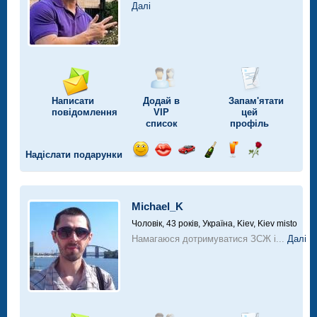
Далі
Написати
Додай в
Запам'ятати
повідомлення
VIP
цей
список
профіль
Надіслати подарунки
Відправ
Відправ
Поїздка
Надіслати
Надіслати
Надіслати
посмішку
поцілунок
на
шампанське
напій
троянду
автомобілі
Michael_K
Чоловік, 43 років,
Україна, Kiev, Kiev misto
Намагаюся дотримуватися ЗСЖ і...
Далі