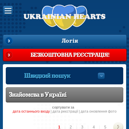
Логін
БЕЗКОШТОВНА РЕЄСТРАЦІЯ!
Швидкий пошук
Знайомсва в Україні
сортувати за
датa останнього входу
|
датa реєстрації
|
дата оновлення фото
1
|
2
|
3
|
4
|
5