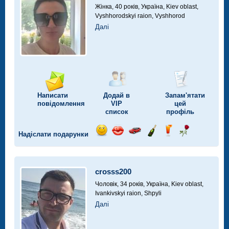
Жінка, 40 років,
Україна, Kiev oblast,
Vyshhorodskyi raion, Vyshhorod
Далі
Написати
Додай в
Запам'ятати
повідомлення
VIP
цей
список
профіль
Надіслати подарунки
Відправ
Відправ
Поїздка
Надіслати
Надіслати
Надіслати
посмішку
поцілунок
на
шампанське
напій
троянду
автомобілі
crosss200
Чоловік, 34 років,
Україна, Kiev oblast,
Ivankivskyi raion, Shpyli
Далі