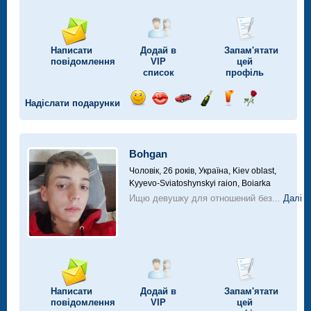
Написати
Додай в
Запам'ятати
повідомлення
VIP
цей
список
профіль
Надіслати подарунки
Відправ
Відправ
Поїздка
Надіслати
Надіслати
Надіслати
посмішку
поцілунок
на
шампанське
напій
троянду
автомобілі
Bohgan
Чоловік, 26 років,
Україна, Kiev oblast,
Kyyevo-Sviatoshynskyi raion, Boiarka
Ищю девушку для отношений без...
Далі
Написати
Додай в
Запам'ятати
повідомлення
VIP
цей