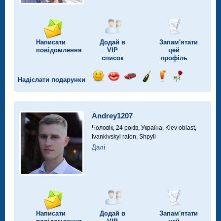
Написати
Додай в
Запам'ятати
повідомлення
VIP
цей
список
профіль
Надіслати подарунки
Відправ
Відправ
Поїздка
Надіслати
Надіслати
Надіслати
посмішку
поцілунок
на
шампанське
напій
троянду
автомобілі
Andrey1207
Чоловік, 24 років,
Україна, Kiev oblast,
Ivankivskyi raion, Shpyli
Далі
Написати
Додай в
Запам'ятати