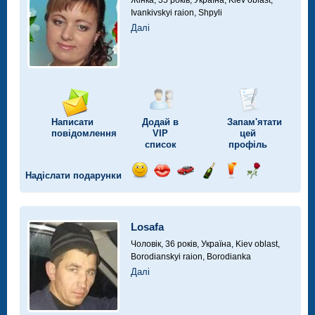
Жінка, 35 років,
Україна, Kiev oblast,
Ivankivskyi raion, Shpyli
Далі
Написати
Додай в
Запам'ятати
повідомлення
VIP
цей
список
профіль
Надіслати подарунки
Відправ
Відправ
Поїздка
Надіслати
Надіслати
Надіслати
посмішку
поцілунок
на
шампанське
напій
троянду
автомобілі
Losafa
Чоловік, 36 років,
Україна, Kiev oblast,
Borodianskyi raion, Borodianka
Далі