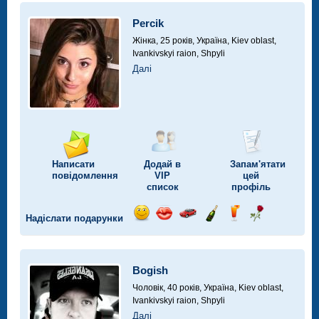
автомобілі
Percik
Жінка, 25 років,
Україна, Kiev oblast,
Ivankivskyi raion, Shpyli
Далі
Написати
Додай в
Запам'ятати
повідомлення
VIP
цей
список
профіль
Надіслати подарунки
Відправ
Відправ
Поїздка
Надіслати
Надіслати
Надіслати
посмішку
поцілунок
на
шампанське
напій
троянду
автомобілі
Bogish
Чоловік, 40 років,
Україна, Kiev oblast,
Ivankivskyi raion, Shpyli
Далі