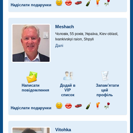
Надіслати подарунки
Відправ
Відправ
Поїздка
Надіслати
Надіслати
Надіслати
посмішку
поцілунок
на
шампанське
напій
троянду
автомобілі
Meshach
Чоловік, 55 років,
Україна, Kiev oblast,
Ivankivskyi raion, Shpyli
Далі
Написати
Додай в
Запам'ятати
повідомлення
VIP
цей
список
профіль
Надіслати подарунки
Відправ
Відправ
Поїздка
Надіслати
Надіслати
Надіслати
посмішку
поцілунок
на
шампанське
напій
троянду
автомобілі
Vitohka