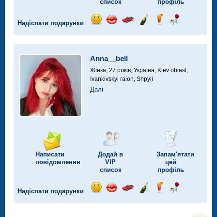
список
профіль
Надіслати подарунки
Відправ
Відправ
Поїздка
Надіслати
Надіслати
Надіслати
посмішку
поцілунок
на
шампанське
напій
троянду
автомобілі
Anna__bell
Жінка, 27 років,
Україна, Kiev oblast,
Ivankivskyi raion, Shpyli
Далі
Написати
Додай в
Запам'ятати
повідомлення
VIP
цей
список
профіль
Надіслати подарунки
Відправ
Відправ
Поїздка
Надіслати
Надіслати
Надіслати
посмішку
поцілунок
на
шампанське
напій
троянду
автомобілі