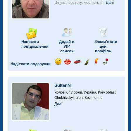
Ціную простоту, чесність і...
Далі
Написати
Додай в
Запам'ятати
повідомлення
VIP
цей
список
профіль
Надіслати подарунки
Відправ
Відправ
Поїздка
Надіслати
Надіслати
Надіслати
посмішку
поцілунок
на
шампанське
напій
троянду
автомобілі
SultanN
Чоловік, 47 років,
Україна, Kiev oblast,
Obukhivskyi raion, Bezimenne
Далі