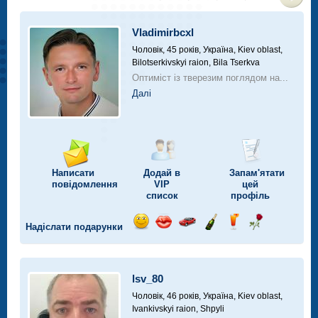
>
Vladimirbcxl
Чоловік, 45 років,
Україна, Kiev oblast,
Bilotserkivskyi raion, Bila Tserkva
Оптиміст із тверезим поглядом на...
Далі
Написати
Додай в
Запам'ятати
повідомлення
VIP
цей
список
профіль
Надіслати подарунки
Відправ
Відправ
Поїздка
Надіслати
Надіслати
Надіслати
посмішку
поцілунок
на
шампанське
напій
троянду
автомобілі
lsv_80
Чоловік, 46 років,
Україна, Kiev oblast,
Ivankivskyi raion, Shpyli