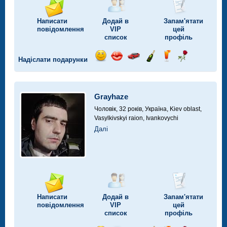
Написати
Додай в
Запам'ятати
повідомлення
VIP
цей
список
профіль
Надіслати подарунки
Відправ
Відправ
Поїздка
Надіслати
Надіслати
Надіслати
посмішку
поцілунок
на
шампанське
напій
троянду
автомобілі
Grayhaze
Чоловік, 32 років,
Україна, Kiev oblast,
Vasylkivskyi raion, Ivankovychi
Далі
Написати
Додай в
Запам'ятати
повідомлення
VIP
цей
список
профіль