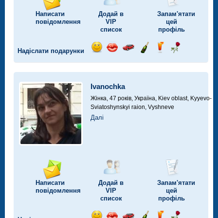
Написати
Додай в
Запам'ятати
повідомлення
VIP
цей
список
профіль
Надіслати подарунки
Відправ
Відправ
Поїздка
Надіслати
Надіслати
Надіслати
посмішку
поцілунок
на
шампанське
напій
троянду
автомобілі
Ivanochka
Жінка, 47 років,
Україна, Kiev oblast, Kyyevo-
Sviatoshynskyi raion, Vyshneve
Далі
Написати
Додай в
Запам'ятати
повідомлення
VIP
цей
список
профіль