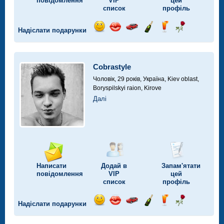
повідомлення
VIP
цей
список
профіль
Надіслати подарунки
Відправ
Відправ
Поїздка
Надіслати
Надіслати
Надіслати
посмішку
поцілунок
на
шампанське
напій
троянду
автомобілі
Cobrastyle
Чоловік, 29 років,
Україна, Kiev oblast,
Boryspilskyi raion, Kirove
Далі
Написати
Додай в
Запам'ятати
повідомлення
VIP
цей
список
профіль
Надіслати подарунки
Відправ
Відправ
Поїздка
Надіслати
Надіслати
Надіслати
посмішку
поцілунок
на
шампанське
напій
троянду