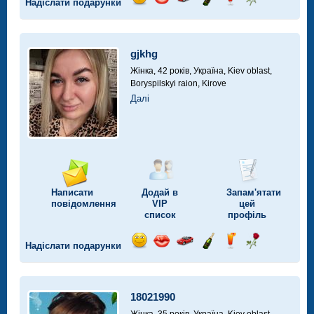
Надіслати подарунки
Відправ
Відправ
Поїздка
Надіслати
Надіслати
Надіслати
посмішку
поцілунок
на
шампанське
напій
троянду
автомобілі
gjkhg
Жінка, 42 років,
Україна, Kiev oblast,
Boryspilskyi raion, Kirove
Далі
Написати
Додай в
Запам'ятати
повідомлення
VIP
цей
список
профіль
Надіслати подарунки
Відправ
Відправ
Поїздка
Надіслати
Надіслати
Надіслати
посмішку
поцілунок
на
шампанське
напій
троянду
автомобілі
18021990