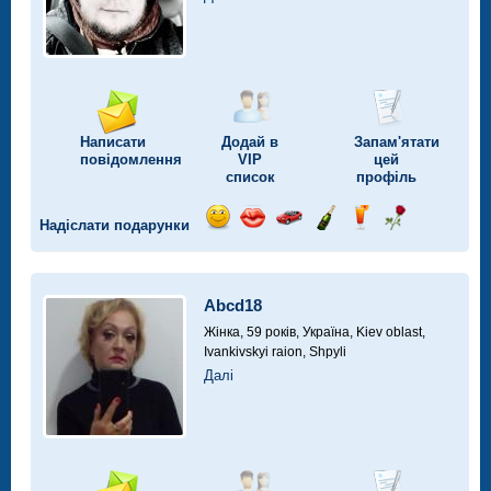
Написати
Додай в
Запам'ятати
повідомлення
VIP
цей
список
профіль
Надіслати подарунки
Відправ
Відправ
Поїздка
Надіслати
Надіслати
Надіслати
посмішку
поцілунок
на
шампанське
напій
троянду
автомобілі
Abcd18
Жінка, 59 років,
Україна, Kiev oblast,
Ivankivskyi raion, Shpyli
Далі