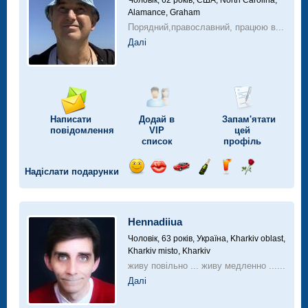
Чоловік, 62 років,
США, North Carolina,
Alamance, Graham
Порядний,православний, працюю в...
Далі
Написати
Додай в
Запам'ятати
повідомлення
VIP
цей
список
профіль
Надіслати подарунки
Відправ
Відправ
Поїздка
Надіслати
Надіслати
Надіслати
посмішку
поцілунок
на
шампанське
напій
троянду
автомобілі
Hennadiiua
Чоловік, 63 років,
Україна, Kharkiv oblast,
Kharkiv misto, Kharkiv
живу повільно ... живу медленно ......
Далі