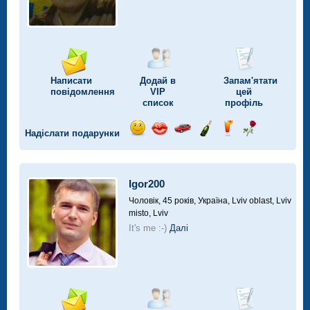
Написати
Додай в
Запам'ятати
повідомлення
VIP
цей
список
профіль
Надіслати подарунки
Відправ
Відправ
Поїздка
Надіслати
Надіслати
Надіслати
посмішку
поцілунок
на
шампанське
напій
троянду
автомобілі
Igor200
Чоловік, 45 років,
Україна, Lviv oblast, Lviv
misto, Lviv
It's me :-)
Далі