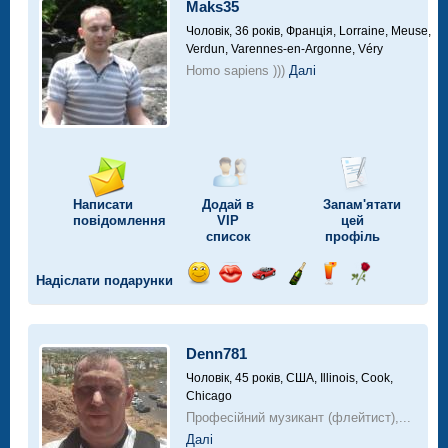
Maks35
Чоловік, 36 років,
Франція, Lorraine, Meuse,
Verdun, Varennes-en-Argonne, Véry
Homo sapiens )))
Далі
Написати
Додай в
Запам'ятати
повідомлення
VIP
цей
список
профіль
Надіслати подарунки
Відправ
Відправ
Поїздка
Надіслати
Надіслати
Надіслати
посмішку
поцілунок
на
шампанське
напій
троянду
автомобілі
Denn781
Чоловік, 45 років,
США, Illinois, Cook,
Chicago
Професійний музикант (флейтист),...
Далі