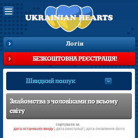
Логін
БЕЗКОШТОВНА РЕЄСТРАЦІЯ!
Швидкий пошук
Знайомства з чоловіками по всьому
світу
сортувати за
датa останнього входу
|
датa реєстрації
|
дата оновлення фото