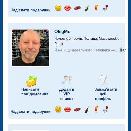
Надіслати подарунки
Відправ
Відправ
Поїздка
Надіслати
Надіслати
Надіслати
посмішку
поцілунок
на
шампанське
напій
троянду
автомобілі
OlegMo
Чоловік, 54 років,
Польща, Mazowieckie,
Płock
Я не ищу идеального человека —...
Далі
Написати
Додай в
Запам'ятати
повідомлення
VIP
цей
список
профіль
Надіслати подарунки
Відправ
Відправ
Поїздка
Надіслати
Надіслати
Надіслати
посмішку
поцілунок
на
шампанське
напій
троянду
автомобілі