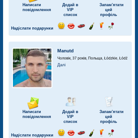
Написати
Додай в
Запам'ятати
повідомлення
VIP
цей
список
профіль
Надіслати подарунки
Відправ
Відправ
Поїздка
Надіслати
Надіслати
Надіслати
посмішку
поцілунок
на
шампанське
напій
троянду
автомобілі
Manutd
Чоловік, 37 років,
Польща, Łódzkie, Łódź
Далі
Написати
Додай в
Запам'ятати
повідомлення
VIP
цей
список
профіль
Надіслати подарунки