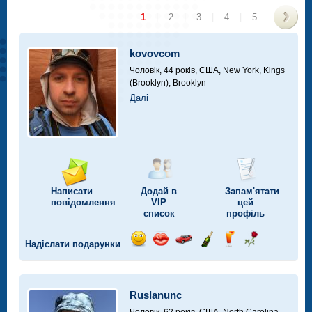
1
|
2
|
3
|
4
|
5
>
kovovcom
Чоловік, 44 років,
США, New York, Kings
(Brooklyn), Brooklyn
Далі
Написати
Додай в
Запам'ятати
повідомлення
VIP
цей
список
профіль
Надіслати подарунки
Відправ
Відправ
Поїздка
Надіслати
Надіслати
Надіслати
посмішку
поцілунок
на
шампанське
напій
троянду
автомобілі
Ruslanunc