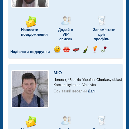
Написати
Додай в
Запам'ятати
повідомлення
VIP
цей
список
профіль
Надіслати подарунки
Відправ
Відправ
Поїздка
Надіслати
Надіслати
Надіслати
посмішку
поцілунок
на
шампанське
напій
троянду
автомобілі
MIO
Чоловік, 48 років,
Україна, Cherkasy oblast,
Kamianskyi raion, Verbivka
Ось такий веселий
Далі