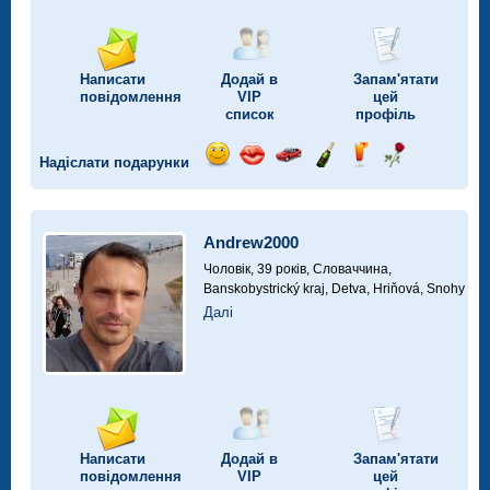
Написати
Додай в
Запам'ятати
повідомлення
VIP
цей
список
профіль
Надіслати подарунки
Відправ
Відправ
Поїздка
Надіслати
Надіслати
Надіслати
посмішку
поцілунок
на
шампанське
напій
троянду
автомобілі
Andrew2000
Чоловік, 39 років,
Словаччина,
Banskobystrický kraj, Detva, Hriňová, Snohy
Далі
Написати
Додай в
Запам'ятати
повідомлення
VIP
цей