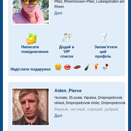
Pfalz, Rheinhessen-Pfalz, Ludwigshafen am
Rhein
Далі
Написати
Додай в
Запам'ятати
повідомлення
VIP
цей
список
профіль
Надіслати подарунки
Відправ
Відправ
Поїздка
Надіслати
Надіслати
Надіслати
посмішку
поцілунок
на
шампанське
напій
троянду
автомобілі
Aiden_Pierce
Чоловік, 35 років,
Україна, Dnipropetrovsk
oblast, Dnipropetrovsk misto, Dnipropetrovsk
Верный, честный, хороший, добрый.
Далі