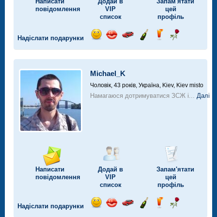
Написати
Додай в
Запам'ятати
повідомлення
VIP
цей
список
профіль
Надіслати подарунки
Відправ
Відправ
Поїздка
Надіслати
Надіслати
Надіслати
посмішку
поцілунок
на
шампанське
напій
троянду
автомобілі
Michael_K
Чоловік, 43 років,
Україна, Kiev, Kiev misto
Намагаюся дотримуватися ЗСЖ і...
Далі
Написати
Додай в
Запам'ятати
повідомлення
VIP
цей
список
профіль
Надіслати подарунки
Відправ
Відправ
Поїздка
Надіслати
Надіслати
Надіслати