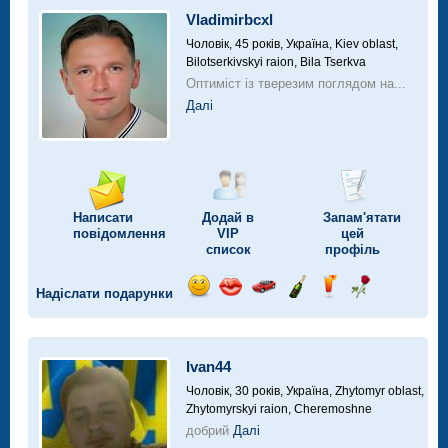
Vladimirbcxl
Чоловік, 45 років,
Україна, Kiev oblast,
Bilotserkivskyi raion, Bila Tserkva
Оптиміст із тверезим поглядом на...
Далі
Написати
Додай в
Запам'ятати
повідомлення
VIP
цей
список
профіль
Надіслати подарунки
Відправ
Відправ
Поїздка
Надіслати
Надіслати
Надіслати
посмішку
поцілунок
на
шампанське
напій
троянду
автомобілі
Ivan44
Чоловік, 30 років,
Україна, Zhytomyr oblast,
Zhytomyrskyi raion, Cheremoshne
добрий
Далі