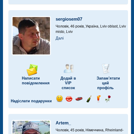
Відправ
Відправ
Поїздка
Надіслати
Надіслати
Надіслати
посмішку
поцілунок
на
шампанське
напій
троянду
автомобілі
sergiosem07
Чоловік, 46 років,
Україна, Lviv oblast, Lviv
misto, Lviv
Далі
Написати
Додай в
Запам'ятати
повідомлення
VIP
цей
список
профіль
Надіслати подарунки
Відправ
Відправ
Поїздка
Надіслати
Надіслати
Надіслати
посмішку
поцілунок
на
шампанське
напій
троянду
автомобілі
Artem_
Чоловік, 45 років,
Німеччина, Rheinland-