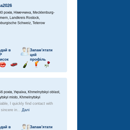
автомобілі
a2026
30 років,
Німеччина, Mecklenburg-
ern, Landkreis Rostock,
burgische Schweiz, Teterow
дай в
Запам'ятати
P
цей
исок
профіль
рав
Відправ
Поїздка
Надіслати
Надіслати
Надіслати
ішку
поцілунок
на
шампанське
напій
троянду
автомобілі
56 років,
Україна, Khmelnytskyi oblast,
tskyi misto, Khmelnytskyi
iable, I quickly find contact with
 sincere in...
Далі
дай в
Запам'ятати