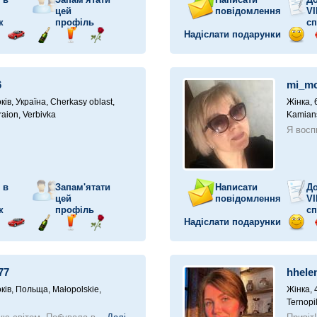
цей
повідомлення
VI
к
профіль
сп
Надіслати подарунки
прав
Поїздка
Надіслати
Надіслати
Надіслати
Відп
у
ілунок
на
шампанське
напій
троянду
посм
автомобілі
6
mi_m
ків,
Україна, Cherkasy oblast,
Жінка, 
aion, Verbivka
Kamians
Я восп
 в
Запам'ятати
Написати
До
цей
повідомлення
VI
к
профіль
сп
Надіслати подарунки
прав
Поїздка
Надіслати
Надіслати
Надіслати
Відп
у
ілунок
на
шампанське
напій
троянду
посм
автомобілі
77
hhele
ків,
Польща, Małopolskie,
Жінка, 
Ternopil