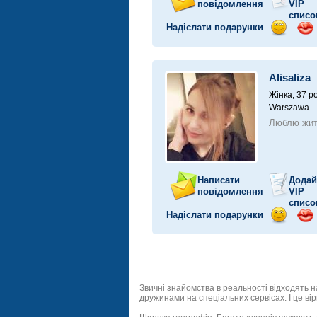
повідомлення
VIP
списо
Надіслати подарунки
Відправ
Від
посмішк
поц
Alisaliza
Жінка, 37 ро
Warszawa
Люблю жи
Написати
Додай
повідомлення
VIP
списо
Надіслати подарунки
Відправ
Від
посмішк
поц
Звичні знайомства в реальності відходять н
дружинами на спеціальних сервісах. І це ві