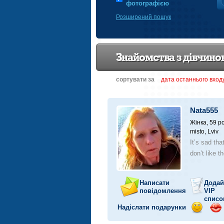
фотографією
Розширений пошук
Знайомства з дівчин
сортувати за
датa останнього вход
Nata555
Жінка, 59 ро
misto, Lviv
It’s sad th
don’t like t
Написати
Додай
повідомлення
VIP
списо
Надіслати подарунки
Відправ
Від