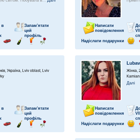
ю світом. Побувала в...
Далі
Привіт
 в
Запам'ятати
Написати
До
цей
повідомлення
VI
к
профіль
сп
Надіслати подарунки
прав
Поїздка
Надіслати
Надіслати
Надіслати
Відп
у
ілунок
на
шампанське
напій
троянду
посм
автомобілі
Lubav
ків,
Україна, Lviv oblast, Lviv
Жінка, 
yky
Kamians
Далі
 в
Запам'ятати
Написати
До
цей
повідомлення
VI
к
профіль
сп
Надіслати подарунки
прав
Поїздка
Надіслати
Надіслати
Надіслати
Відп
у
ілунок
на
шампанське
напій
троянду
посм