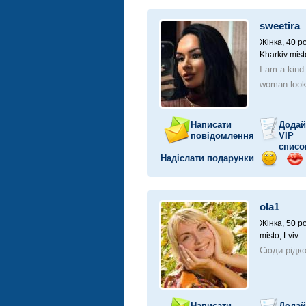
посмішк
поц
sweetira
Жінка, 40 ро
Kharkiv mist
I am a kind
woman looki
Написати
Додай
повідомлення
VIP
списо
Надіслати подарунки
Відправ
Від
посмішк
поц
ola1
Жінка, 50 ро
misto, Lviv
Сюди рідк
Написати
Додай