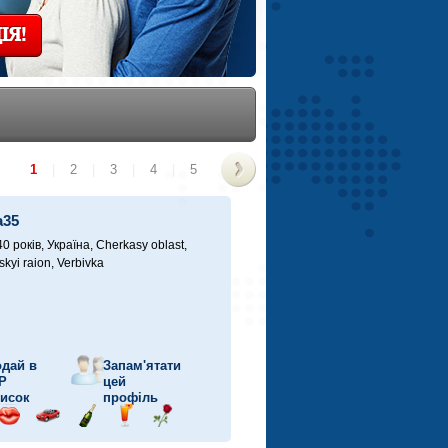
ІЯ!
1
|
2
|
3
|
4
|
5
>
a35
40 років,
Україна, Cherkasy oblast,
kyi raion, Verbivka
дай в
Запам'ятати
P
цей
исок
профіль
рав
Відправ
Поїздка
Надіслати
Надіслати
Надіслати