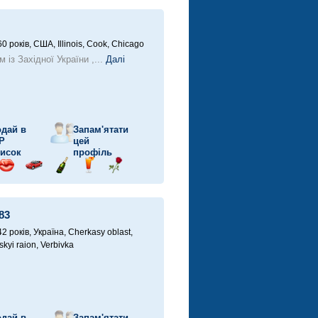
ішку
поцілунок
на
шампанське
напій
троянду
автомобілі
60 років,
США, Illinois, Cook, Chicago
 із Західної України ,...
Далі
дай в
Запам'ятати
P
цей
исок
профіль
рав
Відправ
Поїздка
Надіслати
Надіслати
Надіслати
ішку
поцілунок
на
шампанське
напій
троянду
автомобілі
83
42 років,
Україна, Cherkasy oblast,
kyi raion, Verbivka
дай в
Запам'ятати