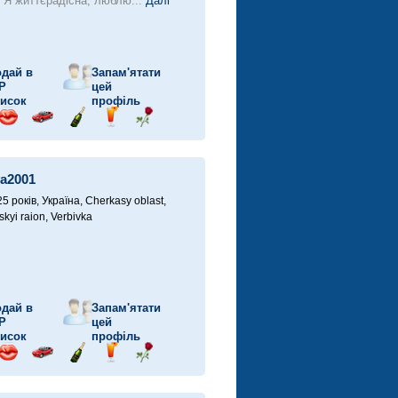
! Я життєрадісна, люблю...
Далі
дай в
Запам'ятати
P
цей
исок
профіль
рав
Відправ
Поїздка
Надіслати
Надіслати
Надіслати
ішку
поцілунок
на
шампанське
напій
троянду
автомобілі
a2001
25 років,
Україна, Cherkasy oblast,
kyi raion, Verbivka
дай в
Запам'ятати
P
цей
исок
профіль
рав
Відправ
Поїздка
Надіслати
Надіслати
Надіслати
ішку
поцілунок
на
шампанське
напій
троянду