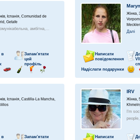
автомобілі
Maryn
Жінка, 
ків,
Іспанія, Comunidad de
Vorpomm
id, Getafe
Mecklen
омунікабельна, амбітна,...
Далі
 в
Запам'ятати
Написати
До
цей
повідомлення
VI
к
профіль
сп
Надіслати подарунки
прав
Поїздка
Надіслати
Надіслати
Надіслати
Відп
у
ілунок
на
шампанське
напій
троянду
посм
автомобілі
IRV
ків,
Іспанія, Castilla-La Mancha,
Жінка, 
lillos
Khmelny
I'm soc
people,
 в
Запам'ятати
Написати
До