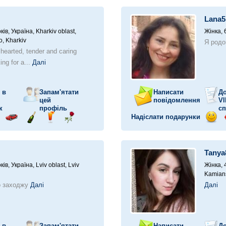
у
ілунок
на
шампанське
напій
троянду
посм
автомобілі
Lana5
ків,
Україна, Kharkiv oblast,
Жінка, 
o, Kharkiv
Я родом
 hearted, tender and caring
ng for a...
Далі
 в
Запам'ятати
Написати
До
цей
повідомлення
VI
к
профіль
сп
Надіслати подарунки
прав
Поїздка
Надіслати
Надіслати
Надіслати
Відп
у
ілунок
на
шампанське
напій
троянду
посм
автомобілі
Tanya
ків,
Україна, Lviv oblast, Lviv
Жінка, 
Kamians
о заходжу
Далі
Далі
 в
Запам'ятати
Написати
До