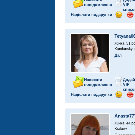
повідомлення
VIP
списо
Надіслати подарунки
Відправ
Від
посмішк
поц
Tetyana0
Жінка, 51 ро
Kamianskyi r
Далі
Написати
Додай
повідомлення
VIP
списо
Надіслати подарунки
Відправ
Від
посмішк
поц
Anasta77
Жінка, 44 ро
Kraków