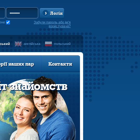
Логін
ене
Забули пароль або ім'я
користувача?
нський
англійська
польський
орії наших пар
Контакти
йт знайомств