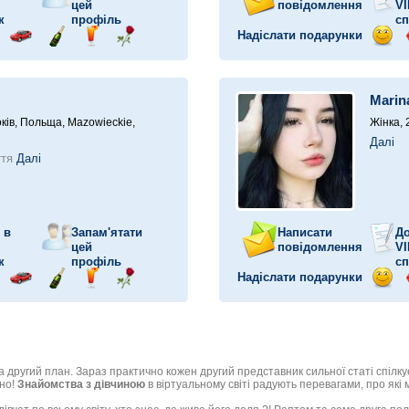
цей
повідомлення
VI
к
профіль
сп
Надіслати подарунки
прав
Поїздка
Надіслати
Надіслати
Надіслати
Відп
у
ілунок
на
шампанське
напій
троянду
посм
автомобілі
Marin
ків,
Польща, Mazowieckie,
Жінка, 
Далі
ття
Далі
 в
Запам'ятати
Написати
До
цей
повідомлення
VI
к
профіль
сп
Надіслати подарунки
прав
Поїздка
Надіслати
Надіслати
Надіслати
Відп
у
ілунок
на
шампанське
напій
троянду
посм
автомобілі
а другий план. Зараз практично кожен другий представник сильної статі спілк
рно!
Знайомства з дівчиною
в віртуальному світі радують перевагами, про які 