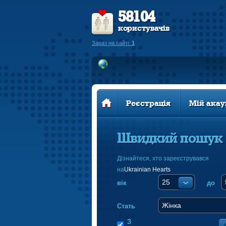
58104
користувачів
Зараз на сайті:
1
Реєстрація
Мій акау
Швидкий пошук
Дізнайтеся, хто зареєструвався
на
Ukrainian Hearts
вік
до
Стать
З