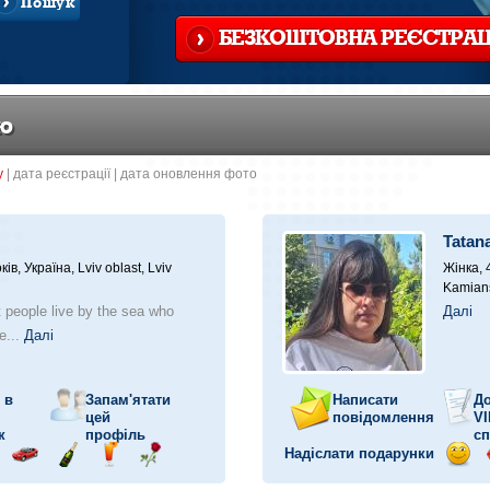
Пошук
БЕЗКОШТОВНА РЕЄСТРАЦ
ою
у
|
датa реєстрації
|
дата оновлення фото
Tatan
ків,
Україна, Lviv oblast, Lviv
Жінка, 
Kamians
at people live by the sea who
Далі
he...
Далі
 в
Запам'ятати
Написати
До
цей
повідомлення
VI
к
профіль
сп
Надіслати подарунки
прав
Поїздка
Надіслати
Надіслати
Надіслати
Відп