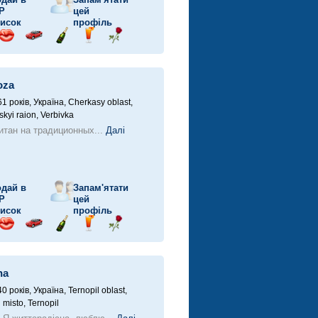
P
цей
исок
профіль
рав
Відправ
Поїздка
Надіслати
Надіслати
Надіслати
ішку
поцілунок
на
шампанське
напій
троянду
автомобілі
oza
61 років,
Україна, Cherkasy oblast,
kyi raion, Verbivka
итан на традиционных...
Далі
дай в
Запам'ятати
P
цей
исок
профіль
рав
Відправ
Поїздка
Надіслати
Надіслати
Надіслати
ішку
поцілунок
на
шампанське
напій
троянду
автомобілі
na
40 років,
Україна, Ternopil oblast,
 misto, Ternopil