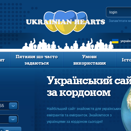
Запам'ятати м
украї
Питання що часто
Умови
нт
Іст
задаються
використання
Український са
за кордоном
Найбільший сайт знайомств для українських
емігрантів та емігранток. Знайомтеся з
українцями за кордоном сьогодні!