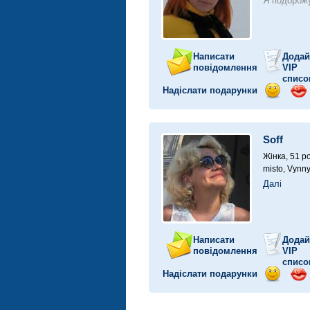
Я подорожу
Написати
Додай
повідомлення
VIP
списо
Надіслати подарунки
Відправ
Від
посмішк
поц
Soff
Жінка, 51 ро
misto, Vynn
Далі
Написати
Додай
повідомлення
VIP
списо
Надіслати подарунки
Відправ
Від
посмішк
поц