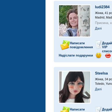
ludi2384
Жінка, 41 ро
Madrid, Madr
Приємна, к
Далі
Написати
Додай
повідомлення
VIP
списо
Надіслати подарунки
Відправ
Від
посмішк
поц
Steelsa
Жінка, 34 ро
Toledo, Yunc
Далі
Написати
Додай