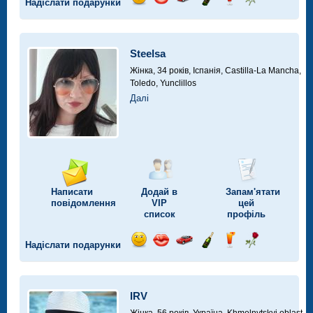
Надіслати подарунки
Відправ
Відправ
Поїздка
Надіслати
Надіслати
Надіслати
посмішку
поцілунок
на
шампанське
напій
троянду
автомобілі
Steelsa
Жінка, 34 років,
Іспанія, Castilla-La Mancha,
Toledo, Yunclillos
Далі
Написати
Додай в
Запам'ятати
повідомлення
VIP
цей
список
профіль
Надіслати подарунки
Відправ
Відправ
Поїздка
Надіслати
Надіслати
Надіслати
посмішку
поцілунок
на
шампанське
напій
троянду
автомобілі
IRV