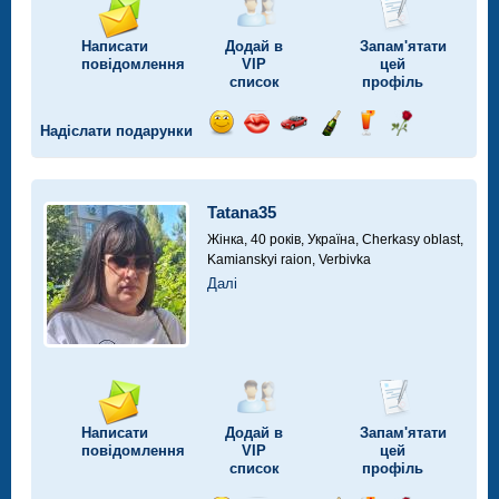
Написати
Додай в
Запам'ятати
повідомлення
VIP
цей
список
профіль
Надіслати подарунки
Відправ
Відправ
Поїздка
Надіслати
Надіслати
Надіслати
посмішку
поцілунок
на
шампанське
напій
троянду
автомобілі
Tatana35
Жінка, 40 років,
Україна, Cherkasy oblast,
Kamianskyi raion, Verbivka
Далі
Написати
Додай в
Запам'ятати
повідомлення
VIP
цей
список
профіль