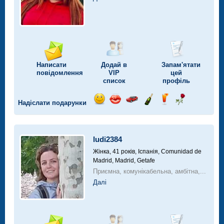
Написати
Додай в
Запам'ятати
повідомлення
VIP
цей
список
профіль
Надіслати подарунки
Відправ
Відправ
Поїздка
Надіслати
Надіслати
Надіслати
посмішку
поцілунок
на
шампанське
напій
троянду
автомобілі
ludi2384
Жінка, 41 років,
Іспанія, Comunidad de
Madrid, Madrid, Getafe
Приємна, комунікабельна, амбітна,...
Далі