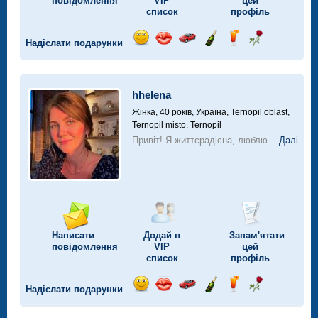
повідомлення
VIP
цей
список
профіль
Надіслати подарунки
Відправ
Відправ
Поїздка
Надіслати
Надіслати
Надіслати
посмішку
поцілунок
на
шампанське
напій
троянду
автомобілі
hhelena
Жінка, 40 років,
Україна, Ternopil oblast,
Ternopil misto, Ternopil
Привіт! Я життєрадісна, люблю...
Далі
Написати
Додай в
Запам'ятати
повідомлення
VIP
цей
список
профіль
Надіслати подарунки
Відправ
Відправ
Поїздка
Надіслати
Надіслати
Надіслати
посмішку
поцілунок
на
шампанське
напій
троянду