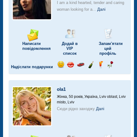
I am a kind hearted, tender and caring
woman looking for a...
Далі
Написати
Додай в
Запам'ятати
повідомлення
VIP
цей
список
профіль
Надіслати подарунки
Відправ
Відправ
Поїздка
Надіслати
Надіслати
Надіслати
посмішку
поцілунок
на
шампанське
напій
троянду
автомобілі
ola1
Жінка, 50 років,
Україна, Lviv oblast, Lviv
misto, Lviv
Сюди рідко заходжу
Далі