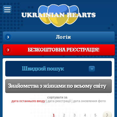
Логін
БЕЗКОШТОВНА РЕЄСТРАЦІЯ!
Швидкий пошук
Знайомства з жінками по всьому світу
сортувати за
датa останнього входу
|
датa реєстрації
|
дата оновлення фото
1
|
2
|
3
|
4
|
5