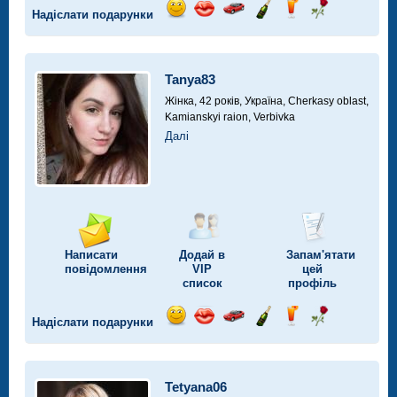
Надіслати подарунки
Відправ
Відправ
Поїздка
Надіслати
Надіслати
Надіслати
посмішку
поцілунок
на
шампанське
напій
троянду
автомобілі
Tanya83
Жінка, 42 років,
Україна, Cherkasy oblast,
Kamianskyi raion, Verbivka
Далі
Написати
Додай в
Запам'ятати
повідомлення
VIP
цей
список
профіль
Надіслати подарунки
Відправ
Відправ
Поїздка
Надіслати
Надіслати
Надіслати
посмішку
поцілунок
на
шампанське
напій
троянду
автомобілі
Tetyana06