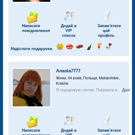
Написати
Додай в
Запам'ятати
повідомлення
VIP
цей
список
профіль
Надіслати подарунки
Відправ
Відправ
Поїздка
Надіслати
Надіслати
Надіслати
посмішку
поцілунок
на
шампанське
напій
троянду
автомобілі
Anasta7777
Жінка, 44 років,
Польща, Małopolskie,
Kraków
Я подорожую світом. Побувала в...
Далі
Написати
Додай в
Запам'ятати