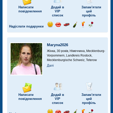
Написати
Додай в
Запам'ятати
повідомлення
VIP
цей
список
профіль
Надіслати подарунки
Відправ
Відправ
Поїздка
Надіслати
Надіслати
Надіслати
посмішку
поцілунок
на
шампанське
напій
троянду
автомобілі
Maryna2026
Жінка, 30 років,
Німеччина, Mecklenburg-
Vorpommern, Landkreis Rostock,
Mecklenburgische Schweiz, Teterow
Далі
Написати
Додай в
Запам'ятати
повідомлення
VIP
цей
список
профіль