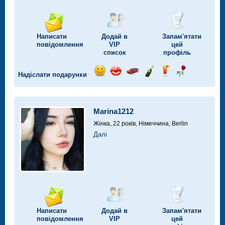
Написати
Додай в
Запам'ятати
повідомлення
VIP
цей
список
профіль
Надіслати подарунки
Відправ
Відправ
Поїздка
Надіслати
Надіслати
Надіслати
посмішку
поцілунок
на
шампанське
напій
троянду
автомобілі
Marina1212
Жінка, 22 років,
Німеччина, Berlin
Далі
Написати
Додай в
Запам'ятати
повідомлення
VIP
цей