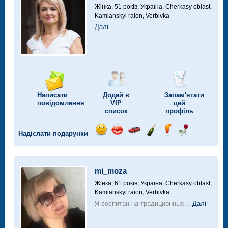
Жінка, 51 років,
Україна, Cherkasy oblast,
Kamianskyi raion, Verbivka
Далі
Написати
Додай в
Запам'ятати
повідомлення
VIP
цей
список
профіль
Надіслати подарунки
Відправ
Відправ
Поїздка
Надіслати
Надіслати
Надіслати
посмішку
поцілунок
на
шампанське
напій
троянду
автомобілі
mi_moza
Жінка, 61 років,
Україна, Cherkasy oblast,
Kamianskyi raion, Verbivka
Я воспитан на традиционных...
Далі