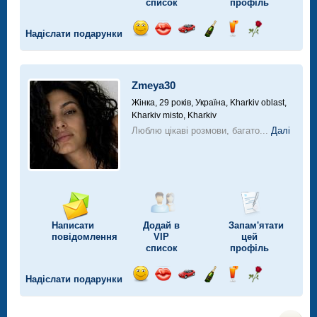
список
профіль
Надіслати подарунки
Відправ
Відправ
Поїздка
Надіслати
Надіслати
Надіслати
посмішку
поцілунок
на
шампанське
напій
троянду
автомобілі
Zmeya30
Жінка, 29 років,
Україна, Kharkiv oblast,
Kharkiv misto, Kharkiv
Люблю цікаві розмови, багато...
Далі
Написати
Додай в
Запам'ятати
повідомлення
VIP
цей
список
профіль
Надіслати подарунки
Відправ
Відправ
Поїздка
Надіслати
Надіслати
Надіслати
посмішку
поцілунок
на
шампанське
напій
троянду
автомобілі