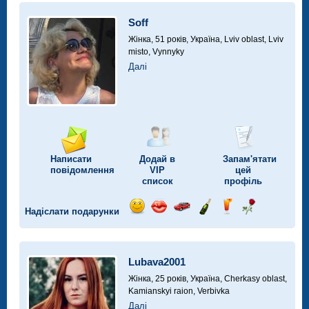
автомобілі
Soff
Жінка, 51 років,
Україна, Lviv oblast, Lviv
misto, Vynnyky
Далі
Написати
Додай в
Запам'ятати
повідомлення
VIP
цей
список
профіль
Надіслати подарунки
Відправ
Відправ
Поїздка
Надіслати
Надіслати
Надіслати
посмішку
поцілунок
на
шампанське
напій
троянду
автомобілі
Lubava2001
Жінка, 25 років,
Україна, Cherkasy oblast,
Kamianskyi raion, Verbivka
Далі