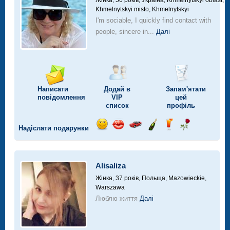
Жінка, 56 років,
Україна, Khmelnytskyi oblast,
Khmelnytskyi misto, Khmelnytskyi
I'm sociable, I quickly find contact with
people, sincere in...
Далі
Написати
Додай в
Запам'ятати
повідомлення
VIP
цей
список
профіль
Надіслати подарунки
Відправ
Відправ
Поїздка
Надіслати
Надіслати
Надіслати
посмішку
поцілунок
на
шампанське
напій
троянду
автомобілі
Alisaliza
Жінка, 37 років,
Польща, Mazowieckie,
Warszawa
Люблю життя
Далі