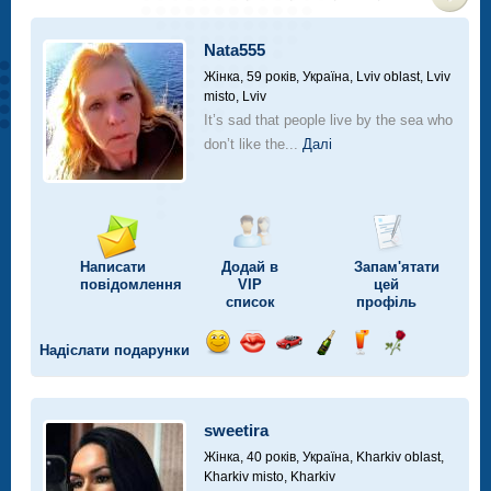
>
Nata555
Жінка, 59 років,
Україна, Lviv oblast, Lviv
misto, Lviv
It’s sad that people live by the sea who
don’t like the...
Далі
Написати
Додай в
Запам'ятати
повідомлення
VIP
цей
список
профіль
Надіслати подарунки
Відправ
Відправ
Поїздка
Надіслати
Надіслати
Надіслати
посмішку
поцілунок
на
шампанське
напій
троянду
автомобілі
sweetira
Жінка, 40 років,
Україна, Kharkiv oblast,
Kharkiv misto, Kharkiv